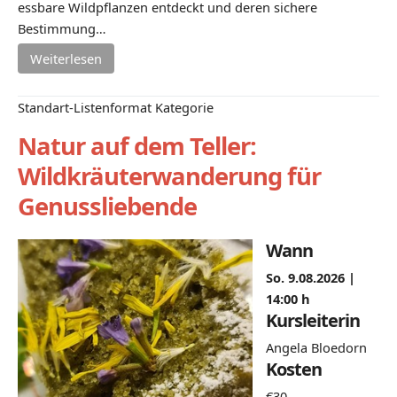
essbare Wildpflanzen entdeckt und deren sichere
Bestimmung…
Weiterlesen
Standart-Listenformat Kategorie
Natur auf dem Teller:
Wildkräuterwanderung für
Genussliebende
Wann
So. 9.08.2026 |
14:00 h
Kursleiterin
Angela Bloedorn
Kosten
€30