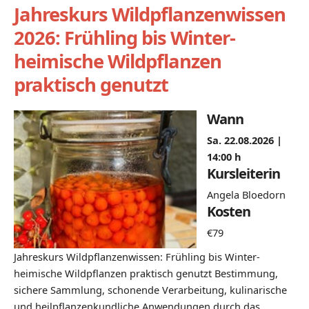
Jahreskurs Wildpflanzenwissen
2026: Frühling bis Winter-
heimische Wildpflanzen
praktisch genutzt
Wann
Sa. 22.08.2026 |
14:00 h
Kursleiterin
Angela Bloedorn
Kosten
€79
Jahreskurs Wildpflanzenwissen: Frühling bis Winter-
heimische Wildpflanzen praktisch genutzt Bestimmung,
sichere Sammlung, schonende Verarbeitung, kulinarische
und heilpflanzenkundliche Anwendungen durch das…