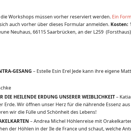
r die Workshops müssen vorher reserviert werden.
Ein Formu
ich auch vorher über dieses Formular anmelden.
Kosten:
1
une Neuhaus, 66115 Saarbrücken, an der L259 (Forsthaus
MANTRA-GESANG
– Estelle Esin Erel Jede kann ihre eigene Ma
schke
FÜR DIE HEILENDE ERDUNG UNSERER WEIBLICHKEIT
– Kati
Erde. Wir öffnen unser Herz für die nährende Essenz aus 
eren wir die Fülle und Schönheit des Lebens!
ORAKELKARTEN
– Andrea Michel Höhlenreise mit Orakelkarten i
ichen der Höhlen in der Ile de France und schaut, welche A