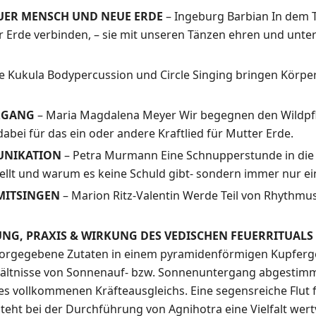
NEUER MENSCH UND NEUE ERDE
– Ingeburg Barbian In dem
r Erde verbinden, – sie mit unseren Tänzen ehren und unter
ne Kukula Bodypercussion und Circle Singing bringen Körpe
ERGANG
– Maria Magdalena Meyer Wir begegnen den Wildpfla
dabei für das ein oder andere Kraftlied für Mutter Erde.
MUNIKATION
– Petra Murmann Eine Schnupperstunde in die
llt und warum es keine Schuld gibt- sondern immer nur ei
 MITSINGEN
– Marion Ritz-Valentin Werde Teil von Rhythm
RUNG, PRAXIS & WIRKUNG DES VEDISCHEN FEUERRITUALS
orgegebene Zutaten in einem pyramidenförmigen Kupfergef
ältnisse von Sonnenauf- bzw. Sonnenuntergang abgestimmt
vollkommenen Kräfteausgleichs. Eine segensreiche Flut fein
teht bei der Durchführung von Agnihotra eine Vielfalt wert