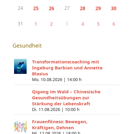
24
27
25
26
28
29
30
31
3
1
2
4
5
6
Gesundheit
Transformationscoaching mit
Ingeburg Barbian und Annette
Blasius
Mo. 10.08.2026 |
14:00 h
Qigong im Wald – Chinesische
Gesundheitsübungen zur
Stärkung der Lebenskraft
Di. 11.08.2026 |
10:00 h
Frauenfitness: Bewegen,
Kräftigen, Dehnen
Mi. 12.08.2026 |
18:00 h