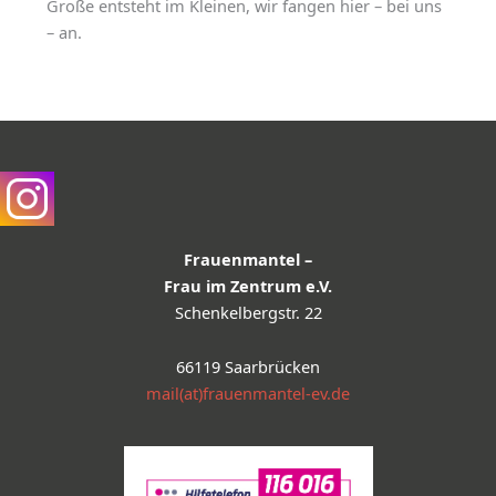
Große entsteht im Kleinen, wir fangen hier – bei uns
– an.
Frauenmantel –
Frau im Zentrum e.V.
Schenkelbergstr. 22
66119 Saarbrücken
mail(at)frauenmantel-ev.de