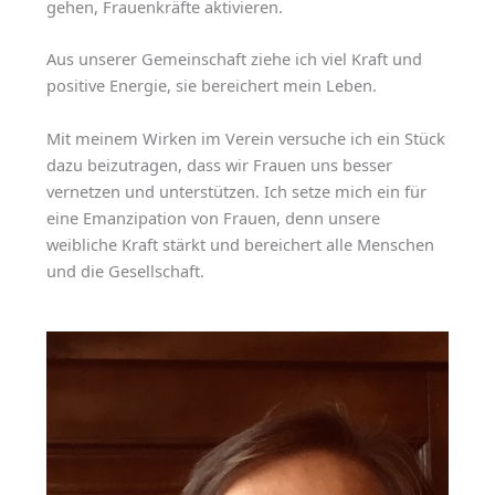
gehen, Frauenkräfte aktivieren.
Aus unserer Gemeinschaft ziehe ich viel Kraft und
positive Energie, sie bereichert mein Leben.
Mit meinem Wirken im Verein versuche ich ein Stück
dazu beizutragen, dass wir Frauen uns besser
vernetzen und unterstützen. Ich setze mich ein für
eine Emanzipation von Frauen, denn unsere
weibliche Kraft stärkt und bereichert alle Menschen
und die Gesellschaft.