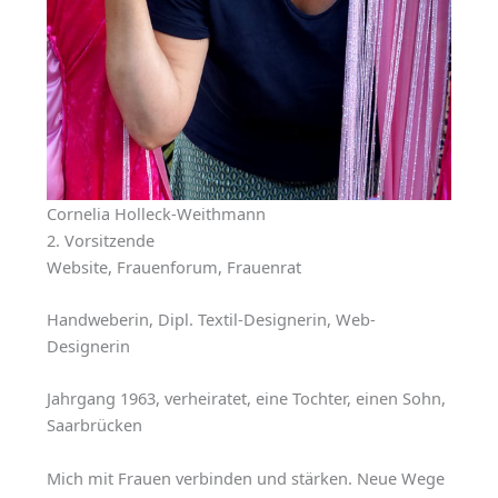
Cornelia Holleck-Weithmann
2. Vorsitzende
Website, Frauenforum, Frauenrat
Handweberin, Dipl. Textil-Designerin, Web-
Designerin
Jahrgang 1963, verheiratet, eine Tochter, einen Sohn,
Saarbrücken
Mich mit Frauen verbinden und stärken. Neue Wege