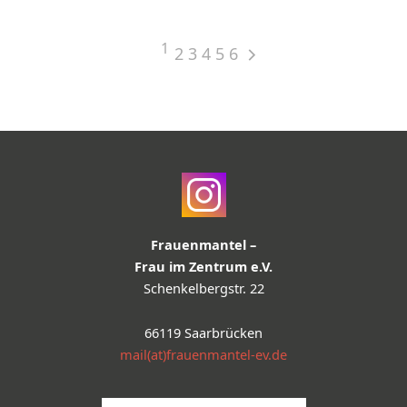
1
2
3
4
5
6
Frauenmantel –
Frau im Zentrum e.V.
Schenkelbergstr. 22
66119 Saarbrücken
mail(at)frauenmantel-ev.de