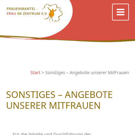
Zum
Inhalt
springen
Start
Sonstiges – Angebote unserer MitFrauen
SONSTIGES – ANGEBOTE
UNSERER MITFRAUEN
Für die Inhalte und Durchführung der