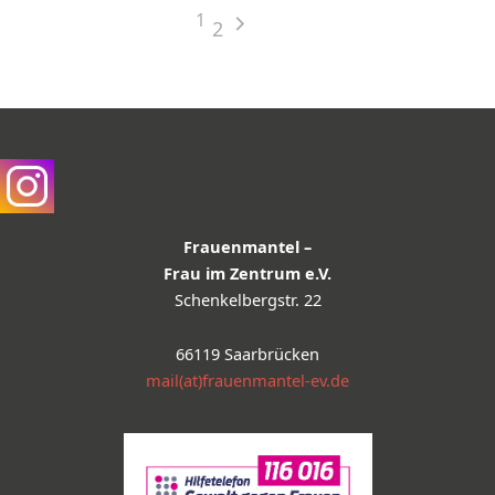
1
2
Frauenmantel –
Frau im Zentrum e.V.
Schenkelbergstr. 22
66119 Saarbrücken
mail(at)frauenmantel-ev.de