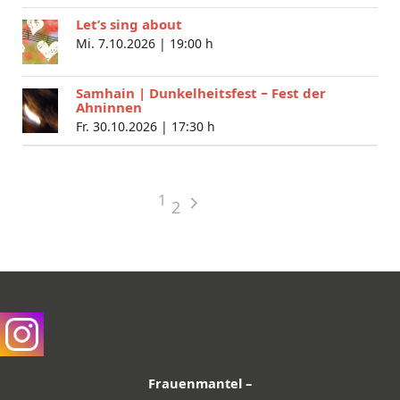
Let’s sing about
Mi. 7.10.2026 |
19:00 h
Samhain | Dunkelheitsfest − Fest der
Ahninnen
Fr. 30.10.2026 |
17:30 h
1
2
Frauenmantel –