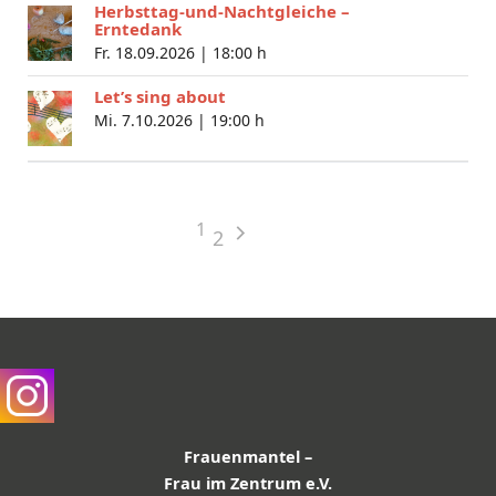
Herbsttag-und-Nachtgleiche –
Erntedank
Fr. 18.09.2026 |
18:00 h
Let’s sing about
Mi. 7.10.2026 |
19:00 h
1
2
Frauenmantel –
Frau im Zentrum e.V.