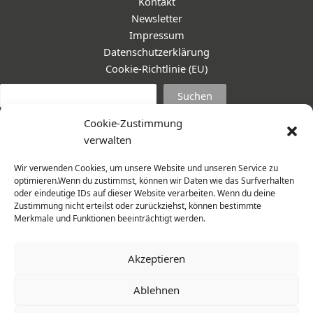
Kontakt
Newsletter
Impressum
Datenschutzerklärung
Cookie-Richtlinie (EU)
Suc
Suchen
Cookie-Zustimmung
verwalten
Wir verwenden Cookies, um unsere Website und unseren Service zu
optimieren.Wenn du zustimmst, können wir Daten wie das Surfverhalten
oder eindeutige IDs auf dieser Website verarbeiten. Wenn du deine
Zustimmung nicht erteilst oder zurückziehst, können bestimmte
Merkmale und Funktionen beeinträchtigt werden.
Akzeptieren
Ablehnen
© 2026 Frauenmantel - Frau im Zentrum e.V. | Design -