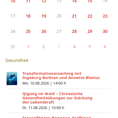
13
16
10
11
12
14
15
17
20
18
19
21
22
23
24
27
25
26
28
29
30
31
3
1
2
4
5
6
Gesundheit
Transformationscoaching mit
Ingeburg Barbian und Annette Blasius
Mo. 10.08.2026 |
14:00 h
Qigong im Wald – Chinesische
Gesundheitsübungen zur Stärkung
der Lebenskraft
Di. 11.08.2026 |
10:00 h
Frauenfitness: Bewegen, Kräftigen,