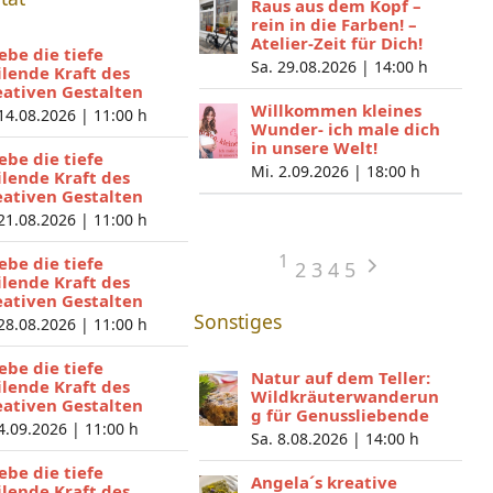
Raus aus dem Kopf –
rein in die Farben! –
Atelier-Zeit für Dich!
lebe die tiefe
Sa. 29.08.2026 |
14:00 h
ilende Kraft des
eativen Gestalten
Willkommen kleines
 14.08.2026 |
11:00 h
Wunder- ich male dich
in unsere Welt!
lebe die tiefe
Mi. 2.09.2026 |
18:00 h
ilende Kraft des
eativen Gestalten
 21.08.2026 |
11:00 h
1
lebe die tiefe
2
3
4
5
ilende Kraft des
eativen Gestalten
Sonstiges
 28.08.2026 |
11:00 h
lebe die tiefe
Natur auf dem Teller:
ilende Kraft des
Wildkräuterwanderun
eativen Gestalten
g für Genussliebende
 4.09.2026 |
11:00 h
Sa. 8.08.2026 |
14:00 h
lebe die tiefe
Angela´s kreative
ilende Kraft des