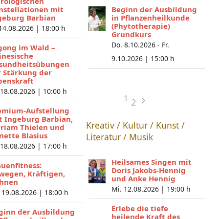
trologischen
nstellationen mit
Beginn der Ausbildung
geburg Barbian
in Pflanzenheilkunde
(Phytotherapie)
 14.08.2026 |
18:00 h
Grundkurs
Do. 8.10.2026 - Fr.
gong im Wald –
inesische
9.10.2026 |
15:00 h
sundheitsübungen
r Stärkung der
benskraft
 18.08.2026 |
10:00 h
1
2
emium-Aufstellung
t Ingeburg Barbian,
Kreativ / Kultur / Kunst /
riam Thielen und
nette Blasius
Literatur / Musik
 18.08.2026 |
17:00 h
Heilsames Singen mit
auenfitness:
Doris Jakobs-Hennig
wegen, Kräftigen,
und Anke Hennig
hnen
Mi. 12.08.2026 |
19:00 h
 19.08.2026 |
18:00 h
Erlebe die tiefe
ginn der Ausbildung
heilende Kraft des