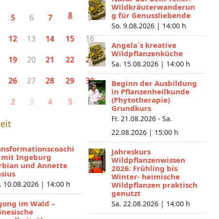
Wildkräuterwanderun
8
g für Genussliebende
6
5
7
9
So. 9.08.2026 |
14:00 h
13
16
12
14
15
Angela´s kreative
Wildpflanzenküche
20
19
21
22
23
Sa. 15.08.2026 |
14:00 h
27
26
28
29
30
Beginn der Ausbildung
in Pflanzenheilkunde
(Phytotherapie)
3
2
4
5
6
Grundkurs
Fr. 21.08.2026 - Sa.
eit
22.08.2026 |
15:00 h
ansformationscoachi
Jahreskurs
 mit Ingeburg
Wildpflanzenwissen
rbian und Annette
2026: Frühling bis
asius
Winter- heimische
. 10.08.2026 |
14:00 h
Wildpflanzen praktisch
genutzt
gong im Wald –
Sa. 22.08.2026 |
14:00 h
inesische