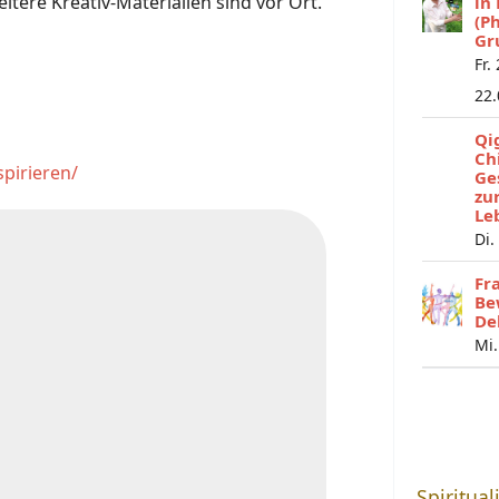
tere Kreativ-Materialien sind vor Ort.
in
(P
Gr
Fr.
22
Qi
Ch
pirieren/
Ge
zu
Le
Di.
Fr
Be
De
Mi.
g
Spiritual