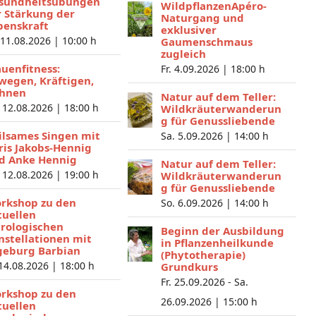
sundheitsübungen
WildpflanzenApéro-
r Stärkung der
Naturgang und
benskraft
exklusiver
 11.08.2026 |
10:00 h
Gaumenschmaus
zugleich
auenfitness:
Fr. 4.09.2026 |
18:00 h
wegen, Kräftigen,
hnen
Natur auf dem Teller:
 12.08.2026 |
18:00 h
Wildkräuterwanderun
g für Genussliebende
ilsames Singen mit
Sa. 5.09.2026 |
14:00 h
ris Jakobs-Hennig
d Anke Hennig
Natur auf dem Teller:
 12.08.2026 |
19:00 h
Wildkräuterwanderun
g für Genussliebende
rkshop zu den
So. 6.09.2026 |
14:00 h
tuellen
trologischen
Beginn der Ausbildung
nstellationen mit
in Pflanzenheilkunde
geburg Barbian
(Phytotherapie)
 14.08.2026 |
18:00 h
Grundkurs
Fr. 25.09.2026 - Sa.
rkshop zu den
26.09.2026 |
15:00 h
tuellen