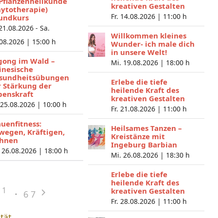
 Pflanzenheilkunde
kreativen Gestalten
hytotherapie)
Fr. 14.08.2026 |
11:00 h
undkurs
 21.08.2026 - Sa.
Willkommen kleines
.08.2026 |
15:00 h
Wunder- ich male dich
in unsere Welt!
gong im Wald –
Mi. 19.08.2026 |
18:00 h
inesische
sundheitsübungen
Erlebe die tiefe
r Stärkung der
heilende Kraft des
benskraft
kreativen Gestalten
 25.08.2026 |
10:00 h
Fr. 21.08.2026 |
11:00 h
auenfitness:
Heilsames Tanzen –
wegen, Kräftigen,
Kreistänze mit
hnen
Ingeburg Barbian
 26.08.2026 |
18:00 h
Mi. 26.08.2026 |
18:30 h
Erlebe die tiefe
heilende Kraft des
1
kreativen Gestalten
6
7
Fr. 28.08.2026 |
11:00 h
ität