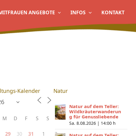
MITFRAUEN ANGEBOTE
INFOS
KONTAKT
ltungs-Kalender
Natur
Natur auf dem Teller:
Wildkräuterwanderun
g für Genussliebende
M
D
F
S
S
Sa. 8.08.2026 |
14:00 h
30
1
2
29
31
Natur auf dem Teller: