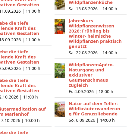
Wildpflanzenküche
eativen Gestalten
Sa. 15.08.2026 |
14:00 h
 11.09.2026 |
11:00 h
Jahreskurs
lebe die tiefe
Wildpflanzenwissen
ilende Kraft des
2026: Frühling bis
eativen Gestalten
Winter- heimische
 18.09.2026 |
11:00 h
Wildpflanzen praktisch
genutzt
lebe die tiefe
Sa. 22.08.2026 |
14:00 h
ilende Kraft des
eativen Gestalten
WildpflanzenApéro-
 25.09.2026 |
11:00 h
Naturgang und
exklusiver
Gaumenschmaus
lebe die tiefe
zugleich
ilende Kraft des
eativen Gestalten
Fr. 4.09.2026 |
18:00 h
 2.10.2026 |
11:00 h
Natur auf dem Teller:
Wildkräuterwanderun
äutermeditation auf
g für Genussliebende
m Marienhof
So. 6.09.2026 |
14:00 h
 7.10.2026 |
10:00 h
lebe die tiefe