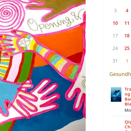
3
4
10
11
17
18
24
25
31
1
Gesundh
Tr
ng
Ba
Bl
Mo
Qi
Ch