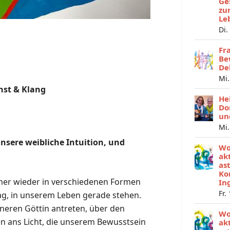
Ge
zu
Le
Di.
Fr
Be
De
Mi.
nst & Klang
He
Do
un
Mi.
nsere weibliche Intuition, und
Wo
ak
as
Ko
immer wieder in verschiedenen Formen
In
Fr.
ag, in unserem Leben gerade stehen.
neren Göttin antreten, über den
Wo
en ans Licht, die unserem Bewusstsein
ak