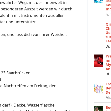
as
 bewährter Weg, mit der Innenwelt in
Ko
er besonderen Auszeit werden wir durch
In
Fr.
alentin mit Instrumenten aus aller
et und unterstützt.
Qi
Ch
Ge
en, und lass dich von ihrer Weisheit
zu
Le
Di.
Pr
mi
My
An
123 Saarbrücken
Di.
)
Fr
ne-Nachtreffen am Freitag, den
Be
De
Mi.
darf), Decke, Wasserflasche,
Be