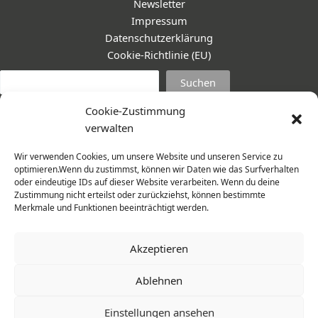
Newsletter
Impressum
Datenschutzerklärung
Cookie-Richtlinie (EU)
Suc
Suchen
Cookie-Zustimmung
verwalten
Wir verwenden Cookies, um unsere Website und unseren Service zu
optimieren.Wenn du zustimmst, können wir Daten wie das Surfverhalten
oder eindeutige IDs auf dieser Website verarbeiten. Wenn du deine
Zustimmung nicht erteilst oder zurückziehst, können bestimmte
Merkmale und Funktionen beeinträchtigt werden.
Akzeptieren
Ablehnen
© 2026 Frauenmantel - Frau im Zentrum e.V. | Design -
Einstellungen ansehen