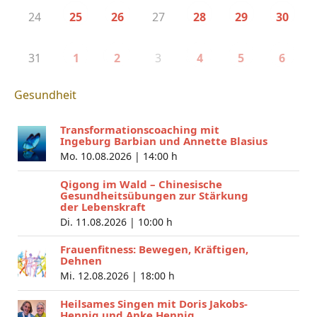
24
27
25
26
28
29
30
31
3
1
2
4
5
6
Gesundheit
Transformationscoaching mit
Ingeburg Barbian und Annette Blasius
Mo. 10.08.2026 |
14:00 h
Qigong im Wald – Chinesische
Gesundheitsübungen zur Stärkung
der Lebenskraft
Di. 11.08.2026 |
10:00 h
Frauenfitness: Bewegen, Kräftigen,
Dehnen
Mi. 12.08.2026 |
18:00 h
Heilsames Singen mit Doris Jakobs-
Hennig und Anke Hennig