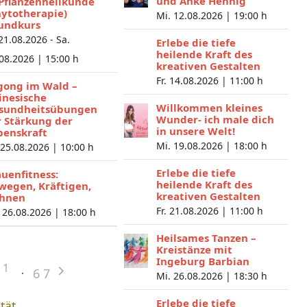
und Anke Hennig
 Pflanzenheilkunde
hytotherapie)
Mi. 12.08.2026 |
19:00 h
undkurs
 21.08.2026 - Sa.
Erlebe die tiefe
heilende Kraft des
.08.2026 |
15:00 h
kreativen Gestalten
Fr. 14.08.2026 |
11:00 h
gong im Wald –
inesische
Willkommen kleines
sundheitsübungen
Wunder- ich male dich
r Stärkung der
in unsere Welt!
benskraft
Mi. 19.08.2026 |
18:00 h
 25.08.2026 |
10:00 h
Erlebe die tiefe
auenfitness:
heilende Kraft des
wegen, Kräftigen,
kreativen Gestalten
hnen
Fr. 21.08.2026 |
11:00 h
 26.08.2026 |
18:00 h
Heilsames Tanzen –
Kreistänze mit
Ingeburg Barbian
1
6
7
Mi. 26.08.2026 |
18:30 h
Erlebe die tiefe
ität