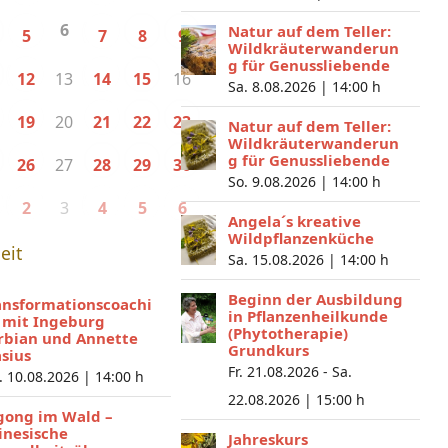
6
Natur auf dem Teller:
5
7
8
9
Wildkräuterwanderun
g für Genussliebende
13
16
12
14
15
Sa. 8.08.2026 |
14:00 h
20
19
21
22
23
Natur auf dem Teller:
Wildkräuterwanderun
g für Genussliebende
27
26
28
29
30
So. 9.08.2026 |
14:00 h
3
2
4
5
6
Angela´s kreative
Wildpflanzenküche
eit
Sa. 15.08.2026 |
14:00 h
Beginn der Ausbildung
ansformationscoachi
in Pflanzenheilkunde
 mit Ingeburg
(Phytotherapie)
rbian und Annette
Grundkurs
asius
Fr. 21.08.2026 - Sa.
. 10.08.2026 |
14:00 h
22.08.2026 |
15:00 h
gong im Wald –
inesische
Jahreskurs