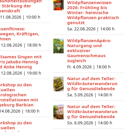
sundheitsübungen
Wildpflanzenwissen
r Stärkung der
2026: Frühling bis
benskraft
Winter- heimische
 11.08.2026 |
10:00 h
Wildpflanzen praktisch
genutzt
auenfitness:
Sa. 22.08.2026 |
14:00 h
wegen, Kräftigen,
hnen
WildpflanzenApéro-
 12.08.2026 |
18:00 h
Naturgang und
exklusiver
Gaumenschmaus
ilsames Singen mit
zugleich
ris Jakobs-Hennig
d Anke Hennig
Fr. 4.09.2026 |
18:00 h
 12.08.2026 |
19:00 h
Natur auf dem Teller:
Wildkräuterwanderun
rkshop zu den
g für Genussliebende
tuellen
trologischen
Sa. 5.09.2026 |
14:00 h
nstellationen mit
geburg Barbian
Natur auf dem Teller:
 14.08.2026 |
18:00 h
Wildkräuterwanderun
g für Genussliebende
rkshop zu den
So. 6.09.2026 |
14:00 h
tuellen