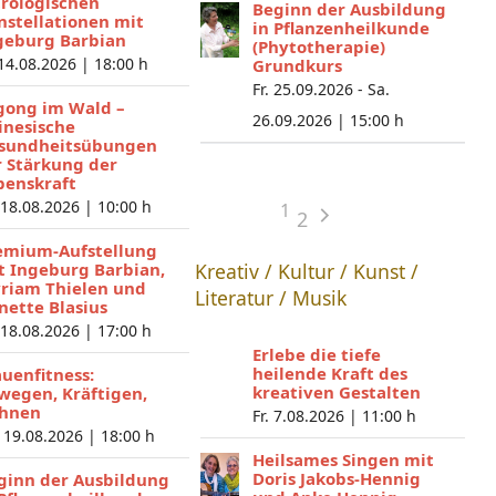
trologischen
Beginn der Ausbildung
nstellationen mit
in Pflanzenheilkunde
geburg Barbian
(Phytotherapie)
 14.08.2026 |
18:00 h
Grundkurs
Fr. 25.09.2026 - Sa.
gong im Wald –
26.09.2026 |
15:00 h
inesische
sundheitsübungen
r Stärkung der
benskraft
 18.08.2026 |
10:00 h
1
2
emium-Aufstellung
t Ingeburg Barbian,
Kreativ / Kultur / Kunst /
riam Thielen und
Literatur / Musik
nette Blasius
 18.08.2026 |
17:00 h
Erlebe die tiefe
heilende Kraft des
auenfitness:
kreativen Gestalten
wegen, Kräftigen,
hnen
Fr. 7.08.2026 |
11:00 h
 19.08.2026 |
18:00 h
Heilsames Singen mit
Doris Jakobs-Hennig
ginn der Ausbildung