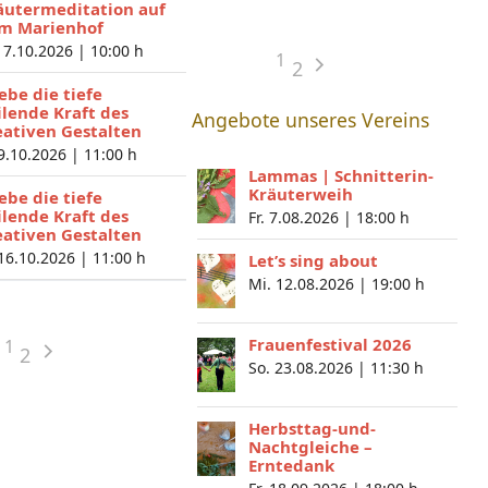
äutermeditation auf
m Marienhof
 7.10.2026 |
10:00 h
1
2
lebe die tiefe
ilende Kraft des
Angebote unseres Vereins
eativen Gestalten
 9.10.2026 |
11:00 h
Lammas | Schnitterin-
Kräuterweih
lebe die tiefe
ilende Kraft des
Fr. 7.08.2026 |
18:00 h
eativen Gestalten
 16.10.2026 |
11:00 h
Let’s sing about
Mi. 12.08.2026 |
19:00 h
Frauenfestival 2026
1
2
So. 23.08.2026 |
11:30 h
Herbsttag-und-
Nachtgleiche –
Erntedank