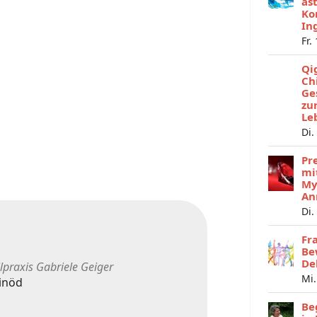
as
Ko
In
Fr.
Qi
Ch
Ge
zu
Le
Di.
Pr
mi
My
An
Di.
Fr
Be
De
lpraxis Gabriele Geiger
Mi.
inöd
Be