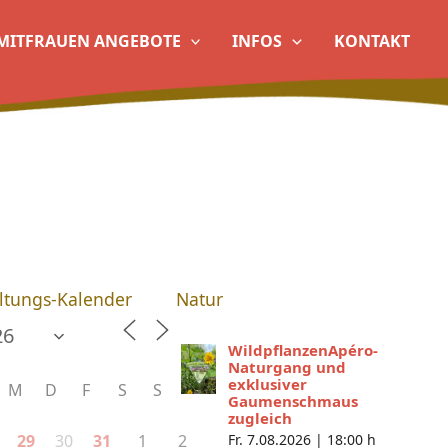
MITFRAUEN ANGEBOTE
INFOS
KONTAKT
ltungs-Kalender
Natur
WildpflanzenApéro-
Naturgang und
exklusiver
M
D
F
S
S
Gaumenschmaus
zugleich
30
1
2
29
31
Fr. 7.08.2026 |
18:00 h