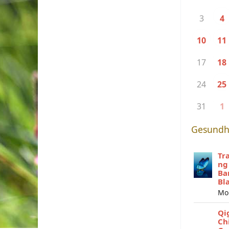
3
4
10
11
17
18
24
25
31
1
Gesundh
Tr
ng
Ba
Bl
Mo
Qi
Ch