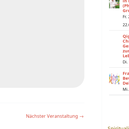
in
(P
Gr
Fr.
22
Qi
Ch
Ge
zu
Le
Di.
Fr
Be
De
Mi.
Nächster Veranstaltung
→
Spiritual