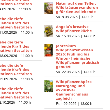
Natur auf dem Teller:
eativen Gestalten
Wildkräuterwanderun
 4.09.2026 |
11:00 h
g für Genussliebende
Sa. 8.08.2026 |
14:00 h
lebe die tiefe
ilende Kraft des
Angela´s kreative
eativen Gestalten
Wildpflanzenküche
 11.09.2026 |
11:00 h
Sa. 15.08.2026 |
14:00 h
lebe die tiefe
Jahreskurs
ilende Kraft des
Wildpflanzenwissen
eativen Gestalten
2026: Frühling bis
 18.09.2026 |
11:00 h
Winter- heimische
Wildpflanzen praktisch
lebe die tiefe
genutzt
ilende Kraft des
Sa. 22.08.2026 |
14:00 h
eativen Gestalten
 25.09.2026 |
11:00 h
WildpflanzenApéro-
Naturgang und
lebe die tiefe
exklusiver
ilende Kraft des
Gaumenschmaus
eativen Gestalten
zugleich
 2.10.2026 |
11:00 h
Fr. 4.09.2026 |
18:00 h