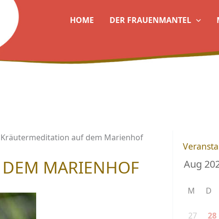
HOME
DER FRAUENMANTEL
Kräutermeditation auf dem Marienhof
Veransta
 DEM MARIENHOF
M
D
27
28