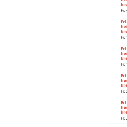
kr
Fr.
Er
he
kr
Fr.
Er
he
kr
Fr.
Er
he
kr
Fr.
Er
he
kr
Fr.