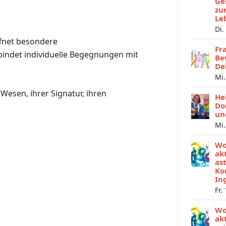
Ge
zu
Le
Di.
ffnet besondere
Fr
bindet individuelle Begegnungen mit
Be
De
Mi.
Wesen, ihrer Signatur, ihren
He
Do
un
Mi.
Wo
ak
as
Ko
In
Fr.
Wo
ak