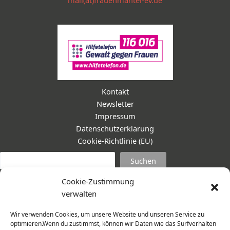
mail(at)frauenmantel-ev.de
Kontakt
Newsletter
Impressum
Datenschutzerklärung
Cookie-Richtlinie (EU)
Suc
Suchen
Cookie-Zustimmung
verwalten
Wir verwenden Cookies, um unsere Website und unseren Service zu
optimieren.Wenn du zustimmst, können wir Daten wie das Surfverhalten