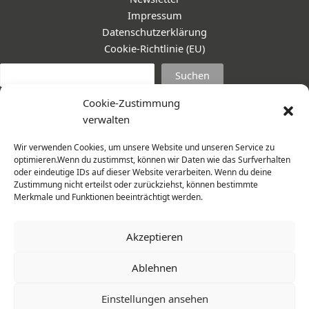
Impressum
Datenschutzerklärung
Cookie-Richtlinie (EU)
Suc
Suchen
Cookie-Zustimmung
verwalten
Wir verwenden Cookies, um unsere Website und unseren Service zu
optimieren.Wenn du zustimmst, können wir Daten wie das Surfverhalten
oder eindeutige IDs auf dieser Website verarbeiten. Wenn du deine
Zustimmung nicht erteilst oder zurückziehst, können bestimmte
Merkmale und Funktionen beeinträchtigt werden.
Akzeptieren
Ablehnen
© 2026 Frauenmantel - Frau im Zentrum e.V. | Design -
Einstellungen ansehen
www.cohowe.de