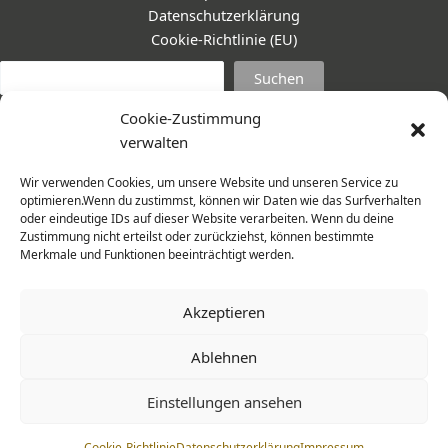
Datenschutzerklärung
Cookie-Richtlinie (EU)
Suc
Suchen
Cookie-Zustimmung
verwalten
Wir verwenden Cookies, um unsere Website und unseren Service zu
optimieren.Wenn du zustimmst, können wir Daten wie das Surfverhalten
oder eindeutige IDs auf dieser Website verarbeiten. Wenn du deine
Zustimmung nicht erteilst oder zurückziehst, können bestimmte
Merkmale und Funktionen beeinträchtigt werden.
Akzeptieren
Ablehnen
© 2026 Frauenmantel - Frau im Zentrum e.V. | Design -
Einstellungen ansehen
www.cohowe.de
Cookie-Richtlinie
Datenschutzerklärung
Impressum