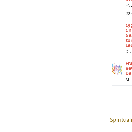
Fr.
22
Qi
Ch
Ge
zu
Le
Di.
Fr
Be
De
Mi.
Spiritual