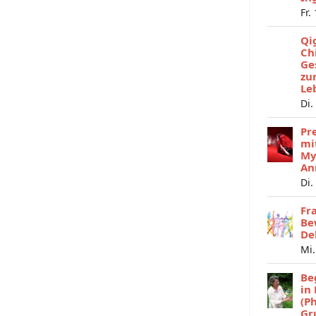
Fr.
Qi
Ch
Ge
zu
Le
Di.
Pr
mi
My
An
Di.
Fr
Be
De
Mi.
Be
in
(P
Gr