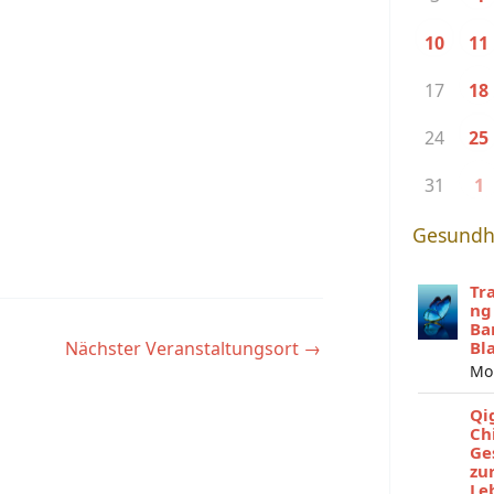
10
11
17
18
24
25
31
1
Gesundh
Tr
ng
Ba
Nächster Veranstaltungsort
→
Bl
Mo
Qi
Ch
Ge
zu
Le