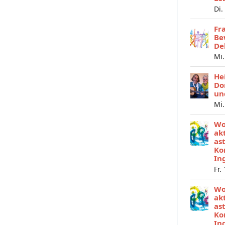
Di.
Fr
Be
De
Mi.
He
Do
un
Mi.
Wo
ak
as
Ko
In
Fr.
Wo
ak
as
Ko
In