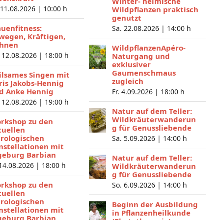
Winter- heimische
 11.08.2026 |
10:00 h
Wildpflanzen praktisch
genutzt
auenfitness:
Sa. 22.08.2026 |
14:00 h
wegen, Kräftigen,
hnen
WildpflanzenApéro-
 12.08.2026 |
18:00 h
Naturgang und
exklusiver
Gaumenschmaus
ilsames Singen mit
zugleich
ris Jakobs-Hennig
d Anke Hennig
Fr. 4.09.2026 |
18:00 h
 12.08.2026 |
19:00 h
Natur auf dem Teller:
Wildkräuterwanderun
rkshop zu den
g für Genussliebende
tuellen
trologischen
Sa. 5.09.2026 |
14:00 h
nstellationen mit
geburg Barbian
Natur auf dem Teller:
 14.08.2026 |
18:00 h
Wildkräuterwanderun
g für Genussliebende
rkshop zu den
So. 6.09.2026 |
14:00 h
tuellen
trologischen
Beginn der Ausbildung
nstellationen mit
in Pflanzenheilkunde
geburg Barbian