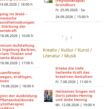
(Phytotherapie)
 14.08.2026 |
18:00 h
Grundkurs
Fr. 25.09.2026 - Sa.
gong im Wald –
26.09.2026 |
15:00 h
inesische
sundheitsübungen
r Stärkung der
benskraft
 18.08.2026 |
10:00 h
1
2
emium-Aufstellung
t Ingeburg Barbian,
Kreativ / Kultur / Kunst /
riam Thielen und
Literatur / Musik
nette Blasius
 18.08.2026 |
17:00 h
Erlebe die tiefe
heilende Kraft des
auenfitness:
kreativen Gestalten
wegen, Kräftigen,
hnen
Fr. 7.08.2026 |
11:00 h
 19.08.2026 |
18:00 h
Heilsames Singen mit
Doris Jakobs-Hennig
ginn der Ausbildung
und Anke Hennig
 Pflanzenheilkunde
hytotherapie)
Mi. 12.08.2026 |
19:00 h
undkurs