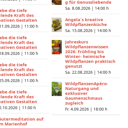
g für Genussliebende
Sa. 8.08.2026 |
14:00 h
lebe die tiefe
ilende Kraft des
Angela´s kreative
eativen Gestalten
Wildpflanzenküche
 11.09.2026 |
11:00 h
Sa. 15.08.2026 |
14:00 h
lebe die tiefe
Jahreskurs
ilende Kraft des
Wildpflanzenwissen
eativen Gestalten
2026: Frühling bis
 18.09.2026 |
11:00 h
Winter- heimische
Wildpflanzen praktisch
lebe die tiefe
genutzt
ilende Kraft des
Sa. 22.08.2026 |
14:00 h
eativen Gestalten
 25.09.2026 |
11:00 h
WildpflanzenApéro-
Naturgang und
lebe die tiefe
exklusiver
ilende Kraft des
Gaumenschmaus
eativen Gestalten
zugleich
 2.10.2026 |
11:00 h
Fr. 4.09.2026 |
18:00 h
äutermeditation auf
m Marienhof