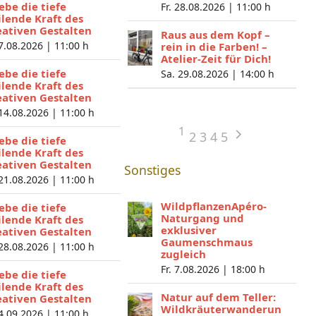
lebe die tiefe
Fr. 28.08.2026 |
11:00 h
ilende Kraft des
eativen Gestalten
Raus aus dem Kopf –
 7.08.2026 |
11:00 h
rein in die Farben! –
Atelier-Zeit für Dich!
lebe die tiefe
Sa. 29.08.2026 |
14:00 h
ilende Kraft des
eativen Gestalten
 14.08.2026 |
11:00 h
1
2
3
4
5
lebe die tiefe
ilende Kraft des
eativen Gestalten
Sonstiges
 21.08.2026 |
11:00 h
WildpflanzenApéro-
lebe die tiefe
Naturgang und
ilende Kraft des
exklusiver
eativen Gestalten
Gaumenschmaus
 28.08.2026 |
11:00 h
zugleich
Fr. 7.08.2026 |
18:00 h
lebe die tiefe
ilende Kraft des
Natur auf dem Teller:
eativen Gestalten
Wildkräuterwanderun
 4.09.2026 |
11:00 h