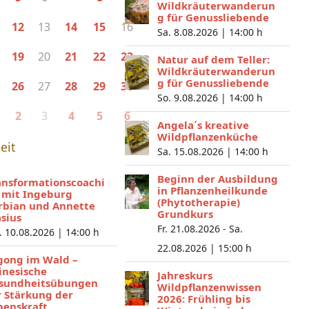
Wildkräuterwanderun
g für Genussliebende
13
16
12
14
15
Sa. 8.08.2026 |
14:00 h
20
19
21
22
23
Natur auf dem Teller:
Wildkräuterwanderun
g für Genussliebende
27
26
28
29
30
So. 9.08.2026 |
14:00 h
3
2
4
5
6
Angela´s kreative
Wildpflanzenküche
eit
Sa. 15.08.2026 |
14:00 h
Beginn der Ausbildung
ansformationscoachi
in Pflanzenheilkunde
 mit Ingeburg
(Phytotherapie)
rbian und Annette
Grundkurs
asius
Fr. 21.08.2026 - Sa.
. 10.08.2026 |
14:00 h
22.08.2026 |
15:00 h
gong im Wald –
inesische
Jahreskurs
sundheitsübungen
Wildpflanzenwissen
r Stärkung der
2026: Frühling bis
benskraft