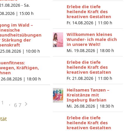
 21.08.2026 - Sa.
Erlebe die tiefe
heilende Kraft des
.08.2026 |
15:00 h
kreativen Gestalten
Fr. 14.08.2026 |
11:00 h
gong im Wald –
inesische
Willkommen kleines
sundheitsübungen
Wunder- ich male dich
r Stärkung der
in unsere Welt!
benskraft
Mi. 19.08.2026 |
18:00 h
 25.08.2026 |
10:00 h
Erlebe die tiefe
auenfitness:
heilende Kraft des
wegen, Kräftigen,
kreativen Gestalten
hnen
Fr. 21.08.2026 |
11:00 h
 26.08.2026 |
18:00 h
Heilsames Tanzen –
Kreistänze mit
Ingeburg Barbian
1
6
7
Mi. 26.08.2026 |
18:30 h
Erlebe die tiefe
ität
heilende Kraft des
kreativen Gestalten