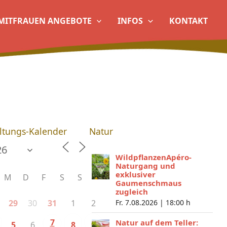
MITFRAUEN ANGEBOTE
INFOS
KONTAKT
ltungs-Kalender
Natur
WildpflanzenApéro-
Naturgang und
exklusiver
M
D
F
S
S
Gaumenschmaus
zugleich
30
1
2
29
31
Fr. 7.08.2026 |
18:00 h
7
Natur auf dem Teller:
6
5
8
9