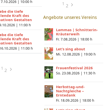
 7.10.2026 |
10:00 h
1
2
lebe die tiefe
ilende Kraft des
Angebote unseres Vereins
eativen Gestalten
 9.10.2026 |
11:00 h
Lammas | Schnitterin-
Kräuterweih
lebe die tiefe
ilende Kraft des
Fr. 7.08.2026 |
18:00 h
eativen Gestalten
 16.10.2026 |
11:00 h
Let’s sing about
Mi. 12.08.2026 |
19:00 h
Frauenfestival 2026
1
2
So. 23.08.2026 |
11:30 h
Herbsttag-und-
Nachtgleiche –
Erntedank
Fr. 18.09.2026 |
18:00 h