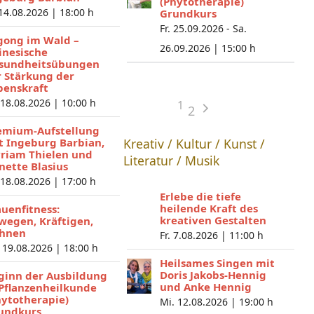
(Phytotherapie)
 14.08.2026 |
18:00 h
Grundkurs
Fr. 25.09.2026 - Sa.
gong im Wald –
26.09.2026 |
15:00 h
inesische
sundheitsübungen
r Stärkung der
benskraft
 18.08.2026 |
10:00 h
1
2
emium-Aufstellung
t Ingeburg Barbian,
Kreativ / Kultur / Kunst /
riam Thielen und
Literatur / Musik
nette Blasius
 18.08.2026 |
17:00 h
Erlebe die tiefe
heilende Kraft des
auenfitness:
kreativen Gestalten
wegen, Kräftigen,
hnen
Fr. 7.08.2026 |
11:00 h
 19.08.2026 |
18:00 h
Heilsames Singen mit
Doris Jakobs-Hennig
ginn der Ausbildung
und Anke Hennig
 Pflanzenheilkunde
hytotherapie)
Mi. 12.08.2026 |
19:00 h
undkurs