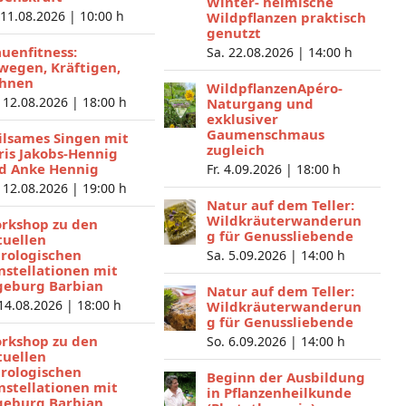
Winter- heimische
 11.08.2026 |
10:00 h
Wildpflanzen praktisch
genutzt
auenfitness:
Sa. 22.08.2026 |
14:00 h
wegen, Kräftigen,
hnen
WildpflanzenApéro-
 12.08.2026 |
18:00 h
Naturgang und
exklusiver
Gaumenschmaus
ilsames Singen mit
zugleich
ris Jakobs-Hennig
d Anke Hennig
Fr. 4.09.2026 |
18:00 h
 12.08.2026 |
19:00 h
Natur auf dem Teller:
Wildkräuterwanderun
rkshop zu den
g für Genussliebende
tuellen
trologischen
Sa. 5.09.2026 |
14:00 h
nstellationen mit
geburg Barbian
Natur auf dem Teller:
 14.08.2026 |
18:00 h
Wildkräuterwanderun
g für Genussliebende
rkshop zu den
So. 6.09.2026 |
14:00 h
tuellen
trologischen
Beginn der Ausbildung
nstellationen mit
in Pflanzenheilkunde
geburg Barbian