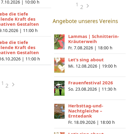
 7.10.2026 |
10:00 h
1
2
lebe die tiefe
ilende Kraft des
Angebote unseres Vereins
eativen Gestalten
 9.10.2026 |
11:00 h
Lammas | Schnitterin-
Kräuterweih
lebe die tiefe
ilende Kraft des
Fr. 7.08.2026 |
18:00 h
eativen Gestalten
 16.10.2026 |
11:00 h
Let’s sing about
Mi. 12.08.2026 |
19:00 h
Frauenfestival 2026
1
2
So. 23.08.2026 |
11:30 h
Herbsttag-und-
Nachtgleiche –
Erntedank
Fr. 18.09.2026 |
18:00 h