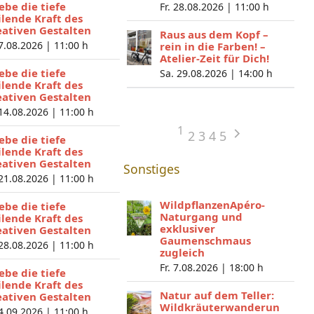
lebe die tiefe
Fr. 28.08.2026 |
11:00 h
ilende Kraft des
eativen Gestalten
Raus aus dem Kopf –
 7.08.2026 |
11:00 h
rein in die Farben! –
Atelier-Zeit für Dich!
lebe die tiefe
Sa. 29.08.2026 |
14:00 h
ilende Kraft des
eativen Gestalten
 14.08.2026 |
11:00 h
1
2
3
4
5
lebe die tiefe
ilende Kraft des
eativen Gestalten
Sonstiges
 21.08.2026 |
11:00 h
WildpflanzenApéro-
lebe die tiefe
Naturgang und
ilende Kraft des
exklusiver
eativen Gestalten
Gaumenschmaus
 28.08.2026 |
11:00 h
zugleich
Fr. 7.08.2026 |
18:00 h
lebe die tiefe
ilende Kraft des
Natur auf dem Teller:
eativen Gestalten
Wildkräuterwanderun
 4.09.2026 |
11:00 h