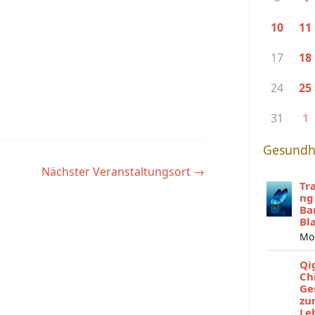
10
11
17
18
24
25
31
1
Gesundh
Nächster Veranstaltungsort
→
Tr
ng
Ba
Bl
Mo
Qi
Ch
Ge
zu
Le