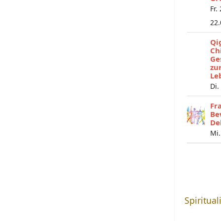
Fr.
22
Qi
Ch
Ge
zu
Le
Di.
Fr
Be
De
Mi.
Spiritual