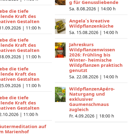
g für Genussliebende
Sa. 8.08.2026 |
14:00 h
lebe die tiefe
ilende Kraft des
Angela´s kreative
eativen Gestalten
Wildpflanzenküche
 11.09.2026 |
11:00 h
Sa. 15.08.2026 |
14:00 h
lebe die tiefe
Jahreskurs
ilende Kraft des
Wildpflanzenwissen
eativen Gestalten
2026: Frühling bis
 18.09.2026 |
11:00 h
Winter- heimische
Wildpflanzen praktisch
lebe die tiefe
genutzt
ilende Kraft des
Sa. 22.08.2026 |
14:00 h
eativen Gestalten
 25.09.2026 |
11:00 h
WildpflanzenApéro-
Naturgang und
lebe die tiefe
exklusiver
ilende Kraft des
Gaumenschmaus
eativen Gestalten
zugleich
 2.10.2026 |
11:00 h
Fr. 4.09.2026 |
18:00 h
äutermeditation auf
m Marienhof