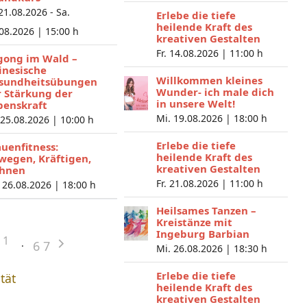
 21.08.2026 - Sa.
Erlebe die tiefe
heilende Kraft des
.08.2026 |
15:00 h
kreativen Gestalten
Fr. 14.08.2026 |
11:00 h
gong im Wald –
inesische
Willkommen kleines
sundheitsübungen
Wunder- ich male dich
r Stärkung der
in unsere Welt!
benskraft
Mi. 19.08.2026 |
18:00 h
 25.08.2026 |
10:00 h
Erlebe die tiefe
auenfitness:
heilende Kraft des
wegen, Kräftigen,
kreativen Gestalten
hnen
Fr. 21.08.2026 |
11:00 h
 26.08.2026 |
18:00 h
Heilsames Tanzen –
Kreistänze mit
Ingeburg Barbian
1
6
7
Mi. 26.08.2026 |
18:30 h
Erlebe die tiefe
ität
heilende Kraft des
kreativen Gestalten