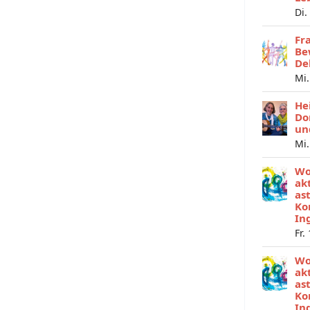
Di.
Fr
Be
De
Mi.
He
Do
un
Mi.
Wo
ak
as
Ko
In
Fr.
Wo
ak
as
Ko
In