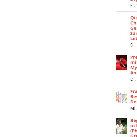
Fr.
Qi
Ch
Ge
zu
Le
Di.
Pr
mi
My
An
Di.
Fr
Be
De
Mi.
Be
in
(P
Gr