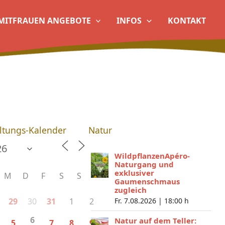
MITFRAUEN ANGEBOTE
INFOS
KONTAKT
ltungs-Kalender
Natur
WildpflanzenApéro-
Naturgang und
exklusiver
M
D
F
S
S
Gaumenschmaus
zugleich
30
1
2
29
31
Fr. 7.08.2026 |
18:00 h
6
Natur auf dem Teller:
5
7
8
9