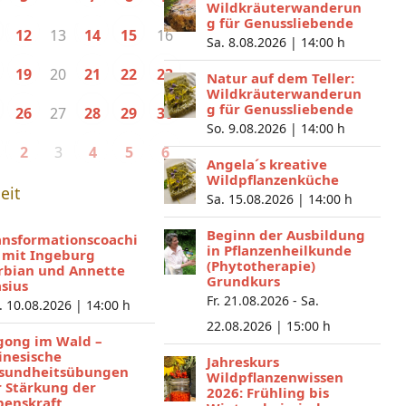
Wildkräuterwanderun
g für Genussliebende
13
16
12
14
15
Sa. 8.08.2026 |
14:00 h
20
19
21
22
23
Natur auf dem Teller:
Wildkräuterwanderun
g für Genussliebende
27
26
28
29
30
So. 9.08.2026 |
14:00 h
3
2
4
5
6
Angela´s kreative
Wildpflanzenküche
eit
Sa. 15.08.2026 |
14:00 h
Beginn der Ausbildung
ansformationscoachi
in Pflanzenheilkunde
 mit Ingeburg
(Phytotherapie)
rbian und Annette
Grundkurs
asius
Fr. 21.08.2026 - Sa.
. 10.08.2026 |
14:00 h
22.08.2026 |
15:00 h
gong im Wald –
inesische
Jahreskurs
sundheitsübungen
Wildpflanzenwissen
r Stärkung der
2026: Frühling bis
benskraft