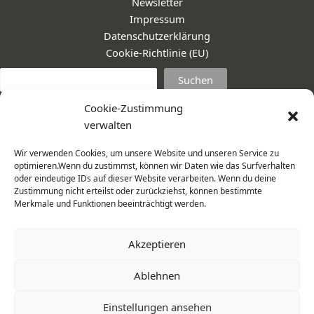
Newsletter
Impressum
Datenschutzerklärung
Cookie-Richtlinie (EU)
Suc
Suchen
Cookie-Zustimmung
verwalten
Wir verwenden Cookies, um unsere Website und unseren Service zu
optimieren.Wenn du zustimmst, können wir Daten wie das Surfverhalten
oder eindeutige IDs auf dieser Website verarbeiten. Wenn du deine
Zustimmung nicht erteilst oder zurückziehst, können bestimmte
Merkmale und Funktionen beeinträchtigt werden.
Akzeptieren
Ablehnen
© 2026 Frauenmantel - Frau im Zentrum e.V. | Design -
Einstellungen ansehen
www.cohowe.de