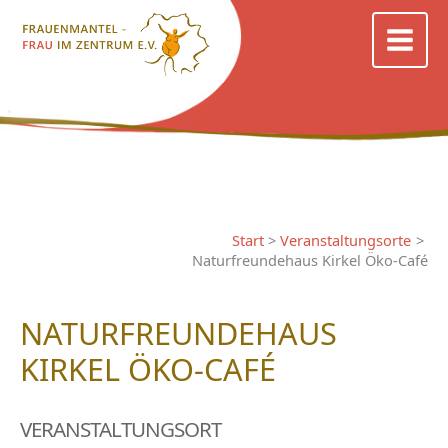
Zum
Inhalt
springen
Start
Veranstaltungsorte
Naturfreundehaus Kirkel Öko-Café
NATURFREUNDEHAUS
KIRKEL ÖKO-CAFÉ
VERANSTALTUNGSORT