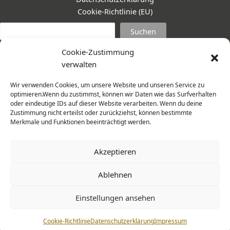
Cookie-Richtlinie (EU)
Suc
Suchen
Cookie-Zustimmung
verwalten
Wir verwenden Cookies, um unsere Website und unseren Service zu
optimieren.Wenn du zustimmst, können wir Daten wie das Surfverhalten
oder eindeutige IDs auf dieser Website verarbeiten. Wenn du deine
Zustimmung nicht erteilst oder zurückziehst, können bestimmte
Merkmale und Funktionen beeinträchtigt werden.
Akzeptieren
Ablehnen
© 2026 Frauenmantel - Frau im Zentrum e.V. | Design -
Einstellungen ansehen
www.cohowe.de
Cookie-Richtlinie
Datenschutzerklärung
Impressum