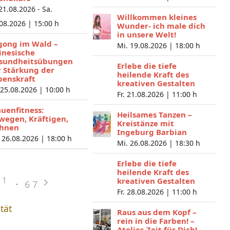
 21.08.2026 - Sa.
Willkommen kleines
.08.2026 |
15:00 h
Wunder- ich male dich
in unsere Welt!
gong im Wald –
Mi. 19.08.2026 |
18:00 h
inesische
sundheitsübungen
Erlebe die tiefe
r Stärkung der
heilende Kraft des
benskraft
kreativen Gestalten
 25.08.2026 |
10:00 h
Fr. 21.08.2026 |
11:00 h
auenfitness:
Heilsames Tanzen –
wegen, Kräftigen,
Kreistänze mit
hnen
Ingeburg Barbian
 26.08.2026 |
18:00 h
Mi. 26.08.2026 |
18:30 h
Erlebe die tiefe
heilende Kraft des
1
kreativen Gestalten
6
7
Fr. 28.08.2026 |
11:00 h
ität
Raus aus dem Kopf –
rein in die Farben! –
Atelier-Zeit für Dich!