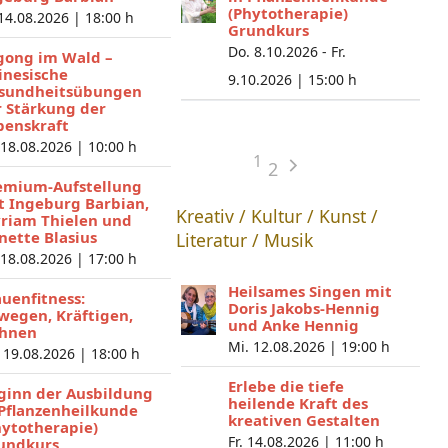
(Phytotherapie)
 14.08.2026 |
18:00 h
Grundkurs
Do. 8.10.2026 - Fr.
gong im Wald –
inesische
9.10.2026 |
15:00 h
sundheitsübungen
r Stärkung der
benskraft
 18.08.2026 |
10:00 h
1
2
emium-Aufstellung
t Ingeburg Barbian,
Kreativ / Kultur / Kunst /
riam Thielen und
nette Blasius
Literatur / Musik
 18.08.2026 |
17:00 h
Heilsames Singen mit
auenfitness:
Doris Jakobs-Hennig
wegen, Kräftigen,
und Anke Hennig
hnen
Mi. 12.08.2026 |
19:00 h
 19.08.2026 |
18:00 h
Erlebe die tiefe
ginn der Ausbildung
heilende Kraft des
 Pflanzenheilkunde
kreativen Gestalten
hytotherapie)
Fr. 14.08.2026 |
11:00 h
undkurs