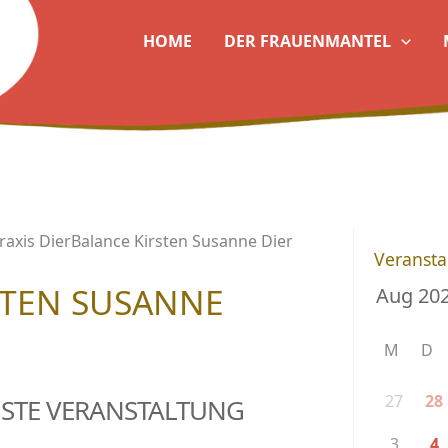
HOME
DER FRAUENMANTEL
raxis DierBalance Kirsten Susanne Dier
Veransta
STEN SUSANNE
M
D
27
28
STE VERANSTALTUNG
3
4