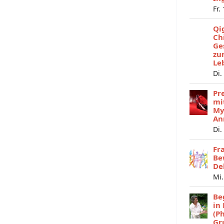
Fr.
Qi
Ch
Ge
zu
Le
Di.
Pr
mi
My
An
Di.
Fr
Be
De
Mi.
Be
in
(P
Gr