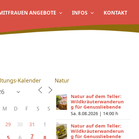
MITFRAUEN ANGEBOTE
INFOS
KONTAKT
ltungs-Kalender
Natur
Natur auf dem Teller:
Wildkräuterwanderun
g für Genussliebende
M
D
F
S
S
Sa. 8.08.2026 |
14:00 h
30
1
2
29
31
Natur auf dem Teller:
Wildkräuterwanderun
7
g für Genussliebende
6
5
8
9