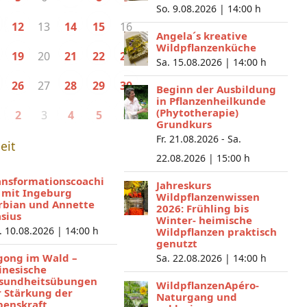
So. 9.08.2026 |
14:00 h
13
16
12
14
15
Angela´s kreative
Wildpflanzenküche
20
19
21
22
23
Sa. 15.08.2026 |
14:00 h
27
26
28
29
30
Beginn der Ausbildung
in Pflanzenheilkunde
(Phytotherapie)
3
2
4
5
6
Grundkurs
Fr. 21.08.2026 - Sa.
eit
22.08.2026 |
15:00 h
ansformationscoachi
Jahreskurs
 mit Ingeburg
Wildpflanzenwissen
rbian und Annette
2026: Frühling bis
asius
Winter- heimische
. 10.08.2026 |
14:00 h
Wildpflanzen praktisch
genutzt
gong im Wald –
Sa. 22.08.2026 |
14:00 h
inesische
sundheitsübungen
WildpflanzenApéro-
r Stärkung der
Naturgang und
benskraft