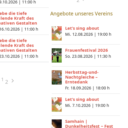
2
 9.10.2026 |
11:00 h
Angebote unseres Vereins
lebe die tiefe
ilende Kraft des
eativen Gestalten
Let’s sing about
 16.10.2026 |
11:00 h
Mi. 12.08.2026 |
19:00 h
lebe die tiefe
ilende Kraft des
eativen Gestalten
Frauenfestival 2026
 23.10.2026 |
11:00 h
So. 23.08.2026 |
11:30 h
Herbsttag-und-
Nachtgleiche –
1
2
Erntedank
Fr. 18.09.2026 |
18:00 h
Let’s sing about
Mi. 7.10.2026 |
19:00 h
Samhain |
Dunkelheitsfest − Fest