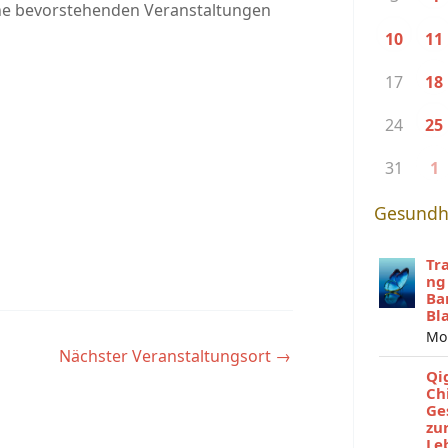
ne bevorstehenden Veranstaltungen
10
11
17
18
24
25
31
1
Gesundh
Tr
ng
Ba
Bl
Mo
Nächster Veranstaltungsort
→
Qi
Ch
Ge
zu
Le