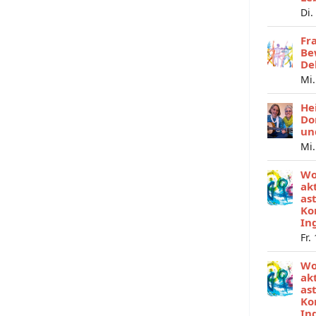
Di.
Fr
Be
De
Mi.
He
Do
un
Mi.
Wo
ak
as
Ko
In
Fr.
Wo
ak
as
Ko
In