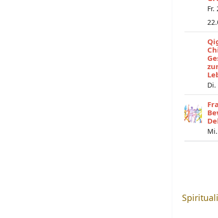
Fr.
22
Qi
Ch
Ge
zu
Le
Di.
Fr
Be
De
Mi.
Spiritual