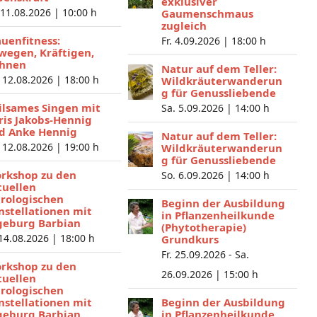
exklusiver
 11.08.2026 |
10:00 h
Gaumenschmaus
zugleich
auenfitness:
Fr. 4.09.2026 |
18:00 h
wegen, Kräftigen,
hnen
Natur auf dem Teller:
 12.08.2026 |
18:00 h
Wildkräuterwanderun
g für Genussliebende
ilsames Singen mit
Sa. 5.09.2026 |
14:00 h
ris Jakobs-Hennig
d Anke Hennig
Natur auf dem Teller:
 12.08.2026 |
19:00 h
Wildkräuterwanderun
g für Genussliebende
rkshop zu den
So. 6.09.2026 |
14:00 h
tuellen
trologischen
Beginn der Ausbildung
nstellationen mit
in Pflanzenheilkunde
geburg Barbian
(Phytotherapie)
 14.08.2026 |
18:00 h
Grundkurs
Fr. 25.09.2026 - Sa.
rkshop zu den
26.09.2026 |
15:00 h
tuellen
trologischen
nstellationen mit
Beginn der Ausbildung
geburg Barbian
in Pflanzenheilkunde