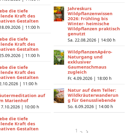
Jahreskurs
lebe die tiefe
Wildpflanzenwissen
ilende Kraft des
2026: Frühling bis
eativen Gestalten
Winter- heimische
 18.09.2026 |
11:00 h
Wildpflanzen praktisch
genutzt
lebe die tiefe
Sa. 22.08.2026 |
14:00 h
ilende Kraft des
eativen Gestalten
WildpflanzenApéro-
 25.09.2026 |
11:00 h
Naturgang und
exklusiver
Gaumenschmaus
lebe die tiefe
zugleich
ilende Kraft des
eativen Gestalten
Fr. 4.09.2026 |
18:00 h
 2.10.2026 |
11:00 h
Natur auf dem Teller:
Wildkräuterwanderun
äutermeditation auf
g für Genussliebende
m Marienhof
So. 6.09.2026 |
14:00 h
 7.10.2026 |
10:00 h
lebe die tiefe
ilende Kraft des
eativen Gestalten
1