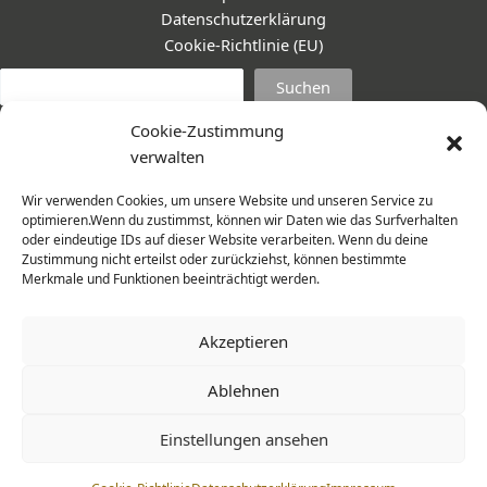
Datenschutzerklärung
Cookie-Richtlinie (EU)
Suc
Suchen
Cookie-Zustimmung
verwalten
Wir verwenden Cookies, um unsere Website und unseren Service zu
optimieren.Wenn du zustimmst, können wir Daten wie das Surfverhalten
oder eindeutige IDs auf dieser Website verarbeiten. Wenn du deine
Zustimmung nicht erteilst oder zurückziehst, können bestimmte
Merkmale und Funktionen beeinträchtigt werden.
Akzeptieren
Ablehnen
© 2026 Frauenmantel - Frau im Zentrum e.V. | Design -
Einstellungen ansehen
www.cohowe.de