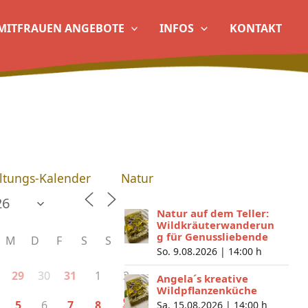
MITFRAUEN ANGEBOTE
INFOS
KONTAKT
ltungs-Kalender
Natur
Natur auf dem Teller:
Wildkräuterwanderun
g für Genussliebende
M
D
F
S
S
So. 9.08.2026 |
14:00 h
30
1
2
29
31
Angela´s kreative
Wildpflanzenküche
9
6
5
7
8
Sa. 15.08.2026 |
14:00 h