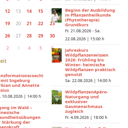
Beginn der Ausbildung
13
16
12
14
15
in Pflanzenheilkunde
(Phytotherapie)
20
19
21
22
23
Grundkurs
Fr. 21.08.2026 - Sa.
27
26
28
29
30
22.08.2026 |
15:00 h
3
2
4
5
6
Jahreskurs
Wildpflanzenwissen
2026: Frühling bis
eit
Winter- heimische
Wildpflanzen praktisch
genutzt
ansformationscoachi
 mit Ingeburg
Sa. 22.08.2026 |
14:00 h
rbian und Annette
asius
WildpflanzenApéro-
. 10.08.2026 |
14:00 h
Naturgang und
exklusiver
Gaumenschmaus
gong im Wald –
zugleich
inesische
sundheitsübungen
Fr. 4.09.2026 |
18:00 h
r Stärkung der
benskraft