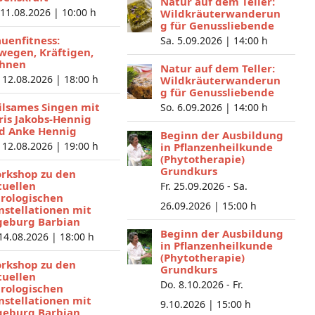
Natur auf dem Teller:
 11.08.2026 |
10:00 h
Wildkräuterwanderun
g für Genussliebende
auenfitness:
Sa. 5.09.2026 |
14:00 h
wegen, Kräftigen,
hnen
Natur auf dem Teller:
 12.08.2026 |
18:00 h
Wildkräuterwanderun
g für Genussliebende
ilsames Singen mit
So. 6.09.2026 |
14:00 h
ris Jakobs-Hennig
d Anke Hennig
Beginn der Ausbildung
 12.08.2026 |
19:00 h
in Pflanzenheilkunde
(Phytotherapie)
Grundkurs
rkshop zu den
tuellen
Fr. 25.09.2026 - Sa.
trologischen
26.09.2026 |
15:00 h
nstellationen mit
geburg Barbian
Beginn der Ausbildung
 14.08.2026 |
18:00 h
in Pflanzenheilkunde
(Phytotherapie)
rkshop zu den
Grundkurs
tuellen
Do. 8.10.2026 - Fr.
trologischen
nstellationen mit
9.10.2026 |
15:00 h
geburg Barbian