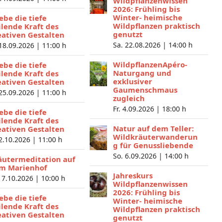
Wildpflanzenwissen
2026: Frühling bis
Winter- heimische
lebe die tiefe
Wildpflanzen praktisch
ilende Kraft des
genutzt
eativen Gestalten
Sa. 22.08.2026 |
14:00 h
 18.09.2026 |
11:00 h
WildpflanzenApéro-
lebe die tiefe
Naturgang und
ilende Kraft des
exklusiver
eativen Gestalten
Gaumenschmaus
 25.09.2026 |
11:00 h
zugleich
Fr. 4.09.2026 |
18:00 h
lebe die tiefe
ilende Kraft des
Natur auf dem Teller:
eativen Gestalten
Wildkräuterwanderun
 2.10.2026 |
11:00 h
g für Genussliebende
So. 6.09.2026 |
14:00 h
äutermeditation auf
m Marienhof
Jahreskurs
 7.10.2026 |
10:00 h
Wildpflanzenwissen
2026: Frühling bis
lebe die tiefe
Winter- heimische
ilende Kraft des
Wildpflanzen praktisch
eativen Gestalten
genutzt