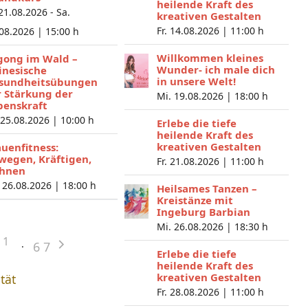
heilende Kraft des
 21.08.2026 - Sa.
kreativen Gestalten
Fr. 14.08.2026 |
11:00 h
.08.2026 |
15:00 h
Willkommen kleines
gong im Wald –
Wunder- ich male dich
inesische
in unsere Welt!
sundheitsübungen
r Stärkung der
Mi. 19.08.2026 |
18:00 h
benskraft
 25.08.2026 |
10:00 h
Erlebe die tiefe
heilende Kraft des
kreativen Gestalten
auenfitness:
wegen, Kräftigen,
Fr. 21.08.2026 |
11:00 h
hnen
 26.08.2026 |
18:00 h
Heilsames Tanzen –
Kreistänze mit
Ingeburg Barbian
Mi. 26.08.2026 |
18:30 h
1
6
7
Erlebe die tiefe
heilende Kraft des
kreativen Gestalten
ität
Fr. 28.08.2026 |
11:00 h