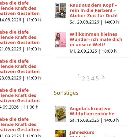
lebe die tiefe
Raus aus dem Kopf –
ilende Kraft des
rein in die Farben! –
eativen Gestalten
Atelier-Zeit für Dich!
 14.08.2026 |
11:00 h
Sa. 29.08.2026 |
14:00 h
lebe die tiefe
Willkommen kleines
ilende Kraft des
Wunder- ich male dich
eativen Gestalten
in unsere Welt!
 21.08.2026 |
11:00 h
Mi. 2.09.2026 |
18:00 h
lebe die tiefe
ilende Kraft des
eativen Gestalten
1
2
3
4
5
 28.08.2026 |
11:00 h
lebe die tiefe
Sonstiges
ilende Kraft des
eativen Gestalten
 4.09.2026 |
11:00 h
Angela´s kreative
Wildpflanzenküche
lebe die tiefe
Sa. 15.08.2026 |
14:00 h
ilende Kraft des
eativen Gestalten
Jahreskurs
 11.09.2026 |
11:00 h