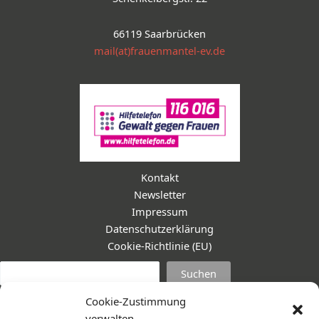
66119 Saarbrücken
mail(at)frauenmantel-ev.de
Kontakt
Newsletter
Impressum
Datenschutzerklärung
Cookie-Richtlinie (EU)
Suc
Suchen
Cookie-Zustimmung
verwalten