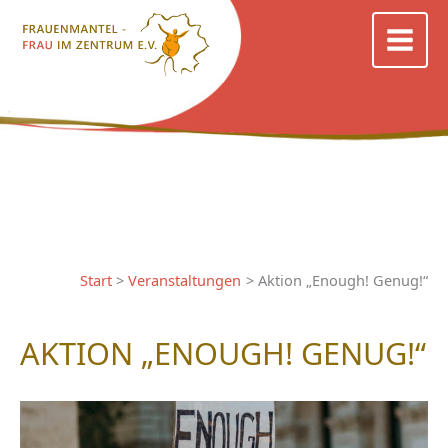
Zum
Inhalt
springen
Start
Veranstaltungen
Aktion „Enough! Genug!“
AKTION „ENOUGH! GENUG!“