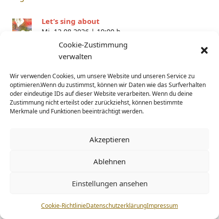
Let’s sing about
Mi. 12.08.2026 |
19:00 h
Cookie-Zustimmung
verwalten
Frauenfestival 2026
So. 23.08.2026 |
11:30 h
Wir verwenden Cookies, um unsere Website und unseren Service zu
optimieren.Wenn du zustimmst, können wir Daten wie das Surfverhalten
oder eindeutige IDs auf dieser Website verarbeiten. Wenn du deine
Herbsttag-und-Nachtgleiche –
Zustimmung nicht erteilst oder zurückziehst, können bestimmte
Erntedank
Merkmale und Funktionen beeinträchtigt werden.
Fr. 18.09.2026 |
18:00 h
Let’s sing about
Akzeptieren
Mi. 7.10.2026 |
19:00 h
Ablehnen
Samhain | Dunkelheitsfest − Fest der
Ahninnen
Einstellungen ansehen
Fr. 30.10.2026 |
17:30 h
Cookie-Richtlinie
Datenschutzerklärung
Impressum