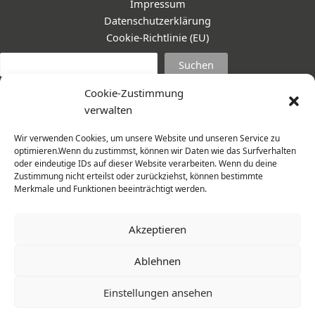
Impressum
Datenschutzerklärung
Cookie-Richtlinie (EU)
Suc
Suchen
Cookie-Zustimmung
verwalten
Wir verwenden Cookies, um unsere Website und unseren Service zu
optimieren.Wenn du zustimmst, können wir Daten wie das Surfverhalten
oder eindeutige IDs auf dieser Website verarbeiten. Wenn du deine
Zustimmung nicht erteilst oder zurückziehst, können bestimmte
Merkmale und Funktionen beeinträchtigt werden.
Akzeptieren
Ablehnen
© 2026 Frauenmantel - Frau im Zentrum e.V. | Design -
Einstellungen ansehen
www.cohowe.de