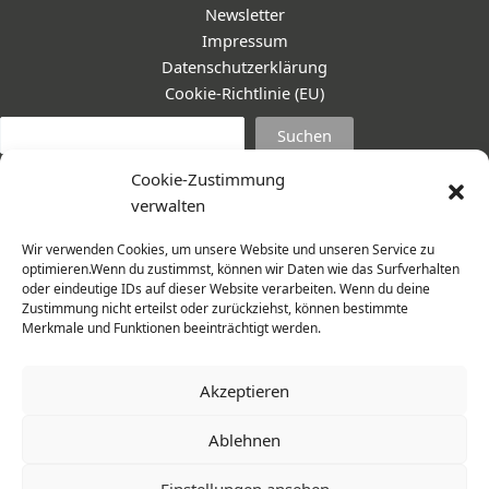
Newsletter
Impressum
Datenschutzerklärung
Cookie-Richtlinie (EU)
Suc
Suchen
Cookie-Zustimmung
verwalten
Wir verwenden Cookies, um unsere Website und unseren Service zu
optimieren.Wenn du zustimmst, können wir Daten wie das Surfverhalten
oder eindeutige IDs auf dieser Website verarbeiten. Wenn du deine
Zustimmung nicht erteilst oder zurückziehst, können bestimmte
Merkmale und Funktionen beeinträchtigt werden.
Akzeptieren
Ablehnen
© 2026 Frauenmantel - Frau im Zentrum e.V. | Design -
Einstellungen ansehen