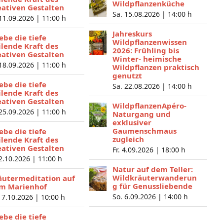
Wildpflanzenküche
eativen Gestalten
Sa. 15.08.2026 |
14:00 h
 11.09.2026 |
11:00 h
Jahreskurs
lebe die tiefe
Wildpflanzenwissen
ilende Kraft des
2026: Frühling bis
eativen Gestalten
Winter- heimische
 18.09.2026 |
11:00 h
Wildpflanzen praktisch
genutzt
lebe die tiefe
Sa. 22.08.2026 |
14:00 h
ilende Kraft des
eativen Gestalten
WildpflanzenApéro-
 25.09.2026 |
11:00 h
Naturgang und
exklusiver
Gaumenschmaus
lebe die tiefe
zugleich
ilende Kraft des
eativen Gestalten
Fr. 4.09.2026 |
18:00 h
 2.10.2026 |
11:00 h
Natur auf dem Teller:
Wildkräuterwanderun
äutermeditation auf
g für Genussliebende
m Marienhof
So. 6.09.2026 |
14:00 h
 7.10.2026 |
10:00 h
lebe die tiefe