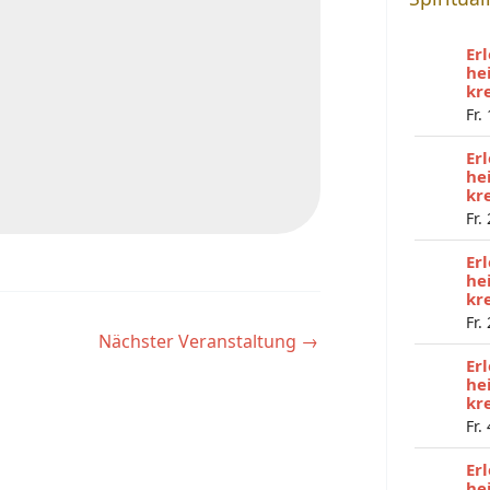
Er
he
kr
Fr.
Er
he
kr
Fr.
Er
he
kr
Fr.
Nächster Veranstaltung
→
Er
he
kr
Fr.
Er
he