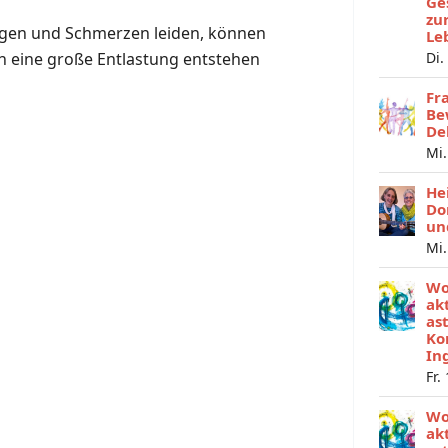
Ge
zu
gen und Schmerzen leiden, können
Le
ch
eine große Entlastung entstehen
Di.
Fr
Be
De
Mi.
He
Do
un
Mi.
Wo
ak
as
Ko
In
Fr.
Wo
ak