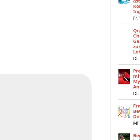
as
Ko
In
Fr.
Qi
Ch
Ge
zu
Le
Di.
Pr
mi
My
An
Di.
Fr
Be
De
Mi.
Be