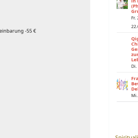
in
(P
Gr
Fr.
22
reinbarung -55 €
Qi
Ch
Ge
zu
Le
Di.
Fr
Be
De
Mi.
Spiritual