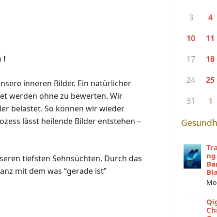
3
4
10
11
 !
17
18
24
25
unsere inneren Bilder.
Ein natürlicher
et werden ohne zu bewerten. Wir
31
1
der belastet. So können wir wieder
ess lässt heilende Bilder entstehen –
Gesundh
Tr
ng
seren tiefsten Sehnsüchten. Durch das
Ba
anz mit dem was “gerade ist”
Bl
Mo
Qi
Ch