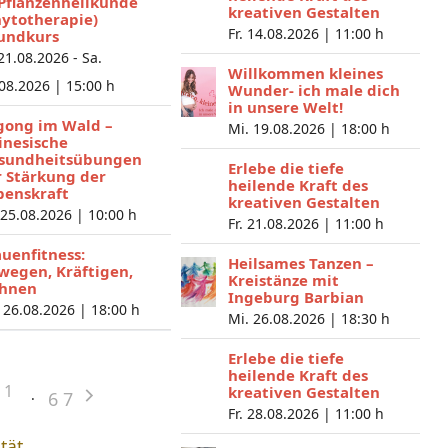
 Pflanzenheilkunde
kreativen Gestalten
hytotherapie)
Fr. 14.08.2026 |
11:00 h
undkurs
 21.08.2026 - Sa.
Willkommen kleines
.08.2026 |
15:00 h
Wunder- ich male dich
in unsere Welt!
gong im Wald –
Mi. 19.08.2026 |
18:00 h
inesische
sundheitsübungen
Erlebe die tiefe
r Stärkung der
heilende Kraft des
benskraft
kreativen Gestalten
 25.08.2026 |
10:00 h
Fr. 21.08.2026 |
11:00 h
auenfitness:
Heilsames Tanzen –
wegen, Kräftigen,
Kreistänze mit
hnen
Ingeburg Barbian
 26.08.2026 |
18:00 h
Mi. 26.08.2026 |
18:30 h
Erlebe die tiefe
heilende Kraft des
1
kreativen Gestalten
6
7
Fr. 28.08.2026 |
11:00 h
ität