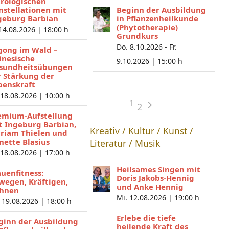
trologischen
nstellationen mit
Beginn der Ausbildung
geburg Barbian
in Pflanzenheilkunde
(Phytotherapie)
 14.08.2026 |
18:00 h
Grundkurs
Do. 8.10.2026 - Fr.
gong im Wald –
inesische
9.10.2026 |
15:00 h
sundheitsübungen
r Stärkung der
benskraft
 18.08.2026 |
10:00 h
1
2
emium-Aufstellung
t Ingeburg Barbian,
Kreativ / Kultur / Kunst /
riam Thielen und
nette Blasius
Literatur / Musik
 18.08.2026 |
17:00 h
Heilsames Singen mit
auenfitness:
Doris Jakobs-Hennig
wegen, Kräftigen,
und Anke Hennig
hnen
Mi. 12.08.2026 |
19:00 h
 19.08.2026 |
18:00 h
Erlebe die tiefe
ginn der Ausbildung
heilende Kraft des