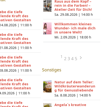
Raus aus dem Kopf –
rein in die Farben! –
Atelier-Zeit für Dich!
lebe die tiefe
Sa. 29.08.2026 |
14:00 h
ilende Kraft des
eativen Gestalten
Willkommen kleines
 14.08.2026 |
11:00 h
Wunder- ich male dich
in unsere Welt!
lebe die tiefe
Mi. 2.09.2026 |
18:00 h
ilende Kraft des
eativen Gestalten
 21.08.2026 |
11:00 h
1
lebe die tiefe
2
3
4
5
ilende Kraft des
eativen Gestalten
Sonstiges
 28.08.2026 |
11:00 h
lebe die tiefe
Natur auf dem Teller:
ilende Kraft des
Wildkräuterwanderun
eativen Gestalten
g für Genussliebende
 4.09.2026 |
11:00 h
Sa. 8.08.2026 |
14:00 h
lebe die tiefe
Angela´s kreative
ilende Kraft des