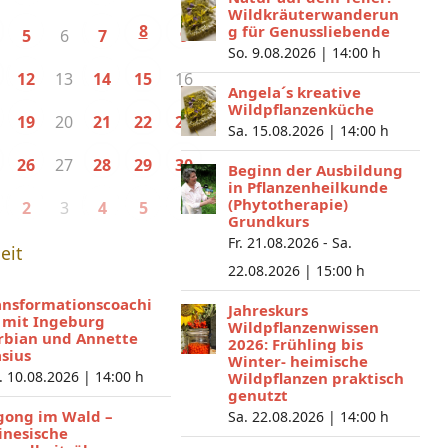
Wildkräuterwanderun
8
g für Genussliebende
6
5
7
9
So. 9.08.2026 |
14:00 h
13
16
12
14
15
Angela´s kreative
Wildpflanzenküche
20
19
21
22
23
Sa. 15.08.2026 |
14:00 h
27
26
28
29
30
Beginn der Ausbildung
in Pflanzenheilkunde
(Phytotherapie)
3
2
4
5
6
Grundkurs
Fr. 21.08.2026 - Sa.
eit
22.08.2026 |
15:00 h
ansformationscoachi
Jahreskurs
 mit Ingeburg
Wildpflanzenwissen
rbian und Annette
2026: Frühling bis
asius
Winter- heimische
. 10.08.2026 |
14:00 h
Wildpflanzen praktisch
genutzt
gong im Wald –
Sa. 22.08.2026 |
14:00 h
inesische