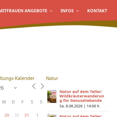
MITFRAUEN ANGEBOTE
INFOS
KONTAKT
ltungs-Kalender
Natur
Natur auf dem Teller:
Wildkräuterwanderun
g für Genussliebende
M
D
F
S
S
Sa. 8.08.2026 |
14:00 h
30
1
2
29
31
Natur auf dem Teller: