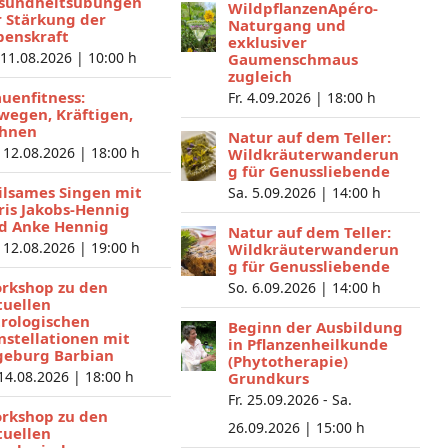
sundheitsübungen
WildpflanzenApéro-
r Stärkung der
Naturgang und
benskraft
exklusiver
 11.08.2026 |
10:00 h
Gaumenschmaus
zugleich
auenfitness:
Fr. 4.09.2026 |
18:00 h
wegen, Kräftigen,
hnen
Natur auf dem Teller:
 12.08.2026 |
18:00 h
Wildkräuterwanderun
g für Genussliebende
ilsames Singen mit
Sa. 5.09.2026 |
14:00 h
ris Jakobs-Hennig
d Anke Hennig
Natur auf dem Teller:
 12.08.2026 |
19:00 h
Wildkräuterwanderun
g für Genussliebende
rkshop zu den
So. 6.09.2026 |
14:00 h
tuellen
trologischen
Beginn der Ausbildung
nstellationen mit
in Pflanzenheilkunde
geburg Barbian
(Phytotherapie)
 14.08.2026 |
18:00 h
Grundkurs
Fr. 25.09.2026 - Sa.
rkshop zu den
26.09.2026 |
15:00 h
tuellen