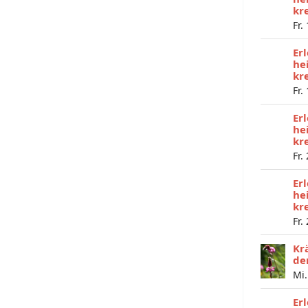
kr
Fr.
Er
he
kr
Fr.
Er
he
kr
Fr.
Er
he
kr
Fr.
Kr
de
Mi.
Er