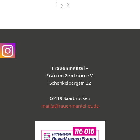
1
2
Frauenmantel –
Frau im Zentrum e.V.
Schenkelbergstr. 22
66119 Saarbrücken
mail(at)frauenmantel-ev.de