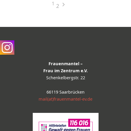
1
2
Frauenmantel –
Frau im Zentrum e.V.
Schenkelbergstr. 22
66119 Saarbrücken
mail(at)frauenmantel-ev.de