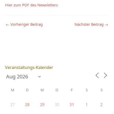
Hier zum PDF des Newsletters
←
Vorheriger Beitrag
Nächster Beitrag
→
Veranstaltungs-Kalender
M
D
M
D
F
S
S
27
30
1
2
28
29
31