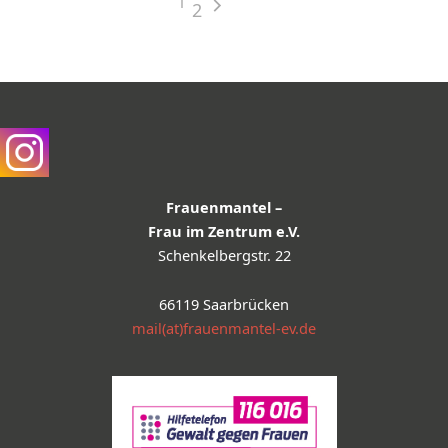
1
2
Frauenmantel –
Frau im Zentrum e.V.
Schenkelbergstr. 22
66119 Saarbrücken
mail(at)frauenmantel-ev.de