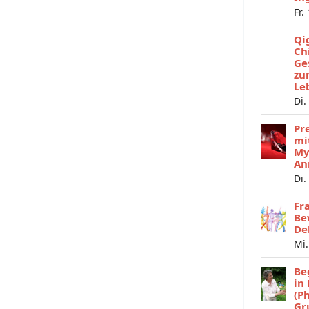
Fr.
Qi
Ch
Ge
zu
Le
Di.
Pr
mi
My
An
Di.
Fr
Be
De
Mi.
Be
in
(P
Gr