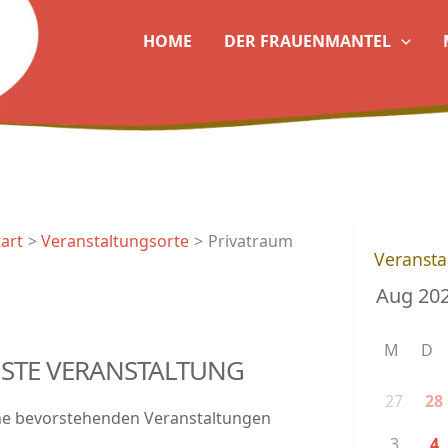
HOME
DER FRAUENMANTEL
tart
Veranstaltungsorte
Privatraum
Veransta
M
D
STE VERANSTALTUNG
27
28
ne bevorstehenden Veranstaltungen
3
4