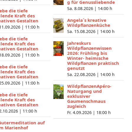
g für Genussliebende
Sa. 8.08.2026 |
14:00 h
lebe die tiefe
ilende Kraft des
Angela´s kreative
eativen Gestalten
Wildpflanzenküche
 11.09.2026 |
11:00 h
Sa. 15.08.2026 |
14:00 h
lebe die tiefe
Jahreskurs
ilende Kraft des
Wildpflanzenwissen
eativen Gestalten
2026: Frühling bis
 18.09.2026 |
11:00 h
Winter- heimische
Wildpflanzen praktisch
lebe die tiefe
genutzt
ilende Kraft des
Sa. 22.08.2026 |
14:00 h
eativen Gestalten
 25.09.2026 |
11:00 h
WildpflanzenApéro-
Naturgang und
lebe die tiefe
exklusiver
ilende Kraft des
Gaumenschmaus
eativen Gestalten
zugleich
 2.10.2026 |
11:00 h
Fr. 4.09.2026 |
18:00 h
äutermeditation auf
m Marienhof