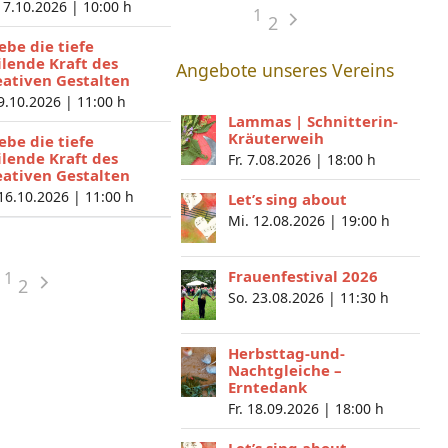
 7.10.2026 |
10:00 h
1
2
lebe die tiefe
ilende Kraft des
Angebote unseres Vereins
eativen Gestalten
 9.10.2026 |
11:00 h
Lammas | Schnitterin-
Kräuterweih
lebe die tiefe
ilende Kraft des
Fr. 7.08.2026 |
18:00 h
eativen Gestalten
 16.10.2026 |
11:00 h
Let’s sing about
Mi. 12.08.2026 |
19:00 h
Frauenfestival 2026
1
2
So. 23.08.2026 |
11:30 h
Herbsttag-und-
Nachtgleiche –
Erntedank
Fr. 18.09.2026 |
18:00 h