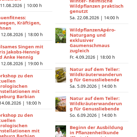
Winter- heimische
 11.08.2026 |
10:00 h
Wildpflanzen praktisch
genutzt
auenfitness:
Sa. 22.08.2026 |
14:00 h
wegen, Kräftigen,
hnen
WildpflanzenApéro-
 12.08.2026 |
18:00 h
Naturgang und
exklusiver
Gaumenschmaus
ilsames Singen mit
zugleich
ris Jakobs-Hennig
d Anke Hennig
Fr. 4.09.2026 |
18:00 h
 12.08.2026 |
19:00 h
Natur auf dem Teller:
Wildkräuterwanderun
rkshop zu den
g für Genussliebende
tuellen
trologischen
Sa. 5.09.2026 |
14:00 h
nstellationen mit
geburg Barbian
Natur auf dem Teller:
 14.08.2026 |
18:00 h
Wildkräuterwanderun
g für Genussliebende
rkshop zu den
So. 6.09.2026 |
14:00 h
tuellen
trologischen
Beginn der Ausbildung
nstellationen mit
in Pflanzenheilkunde
geburg Barbian