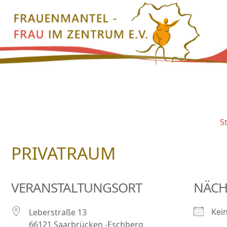
Zum
Inhalt
springen
S
PRIVATRAUM
VERANSTALTUNGSORT
NÄCH
Kei
Leberstraße 13
66121 Saarbrücken -Eschberg