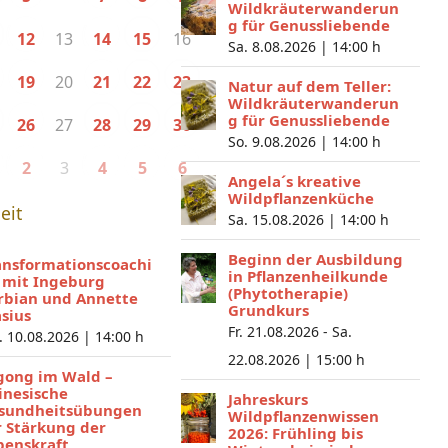
Wildkräuterwanderun
g für Genussliebende
13
16
12
14
15
Sa. 8.08.2026 |
14:00 h
20
19
21
22
23
Natur auf dem Teller:
Wildkräuterwanderun
g für Genussliebende
27
26
28
29
30
So. 9.08.2026 |
14:00 h
3
2
4
5
6
Angela´s kreative
Wildpflanzenküche
eit
Sa. 15.08.2026 |
14:00 h
Beginn der Ausbildung
ansformationscoachi
in Pflanzenheilkunde
 mit Ingeburg
(Phytotherapie)
rbian und Annette
Grundkurs
asius
Fr. 21.08.2026 - Sa.
. 10.08.2026 |
14:00 h
22.08.2026 |
15:00 h
gong im Wald –
inesische
Jahreskurs
sundheitsübungen
Wildpflanzenwissen
r Stärkung der
2026: Frühling bis
benskraft