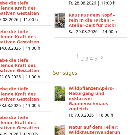
lebe die tiefe
Fr. 28.08.2026 |
11:00 h
ilende Kraft des
eativen Gestalten
Raus aus dem Kopf –
 7.08.2026 |
11:00 h
rein in die Farben! –
Atelier-Zeit für Dich!
lebe die tiefe
Sa. 29.08.2026 |
14:00 h
ilende Kraft des
eativen Gestalten
 14.08.2026 |
11:00 h
1
2
3
4
5
lebe die tiefe
ilende Kraft des
eativen Gestalten
Sonstiges
 21.08.2026 |
11:00 h
WildpflanzenApéro-
lebe die tiefe
Naturgang und
ilende Kraft des
exklusiver
eativen Gestalten
Gaumenschmaus
 28.08.2026 |
11:00 h
zugleich
Fr. 7.08.2026 |
18:00 h
lebe die tiefe
ilende Kraft des
Natur auf dem Teller:
eativen Gestalten
Wildkräuterwanderun
 4.09.2026 |
11:00 h