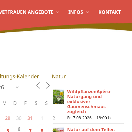
MITFRAUEN ANGEBOTE
INFOS
KONTAKT
ltungs-Kalender
Natur
WildpflanzenApéro-
Naturgang und
exklusiver
M
D
F
S
S
Gaumenschmaus
zugleich
30
1
2
29
31
Fr. 7.08.2026 |
18:00 h
6
Natur auf dem Teller:
5
7
8
9