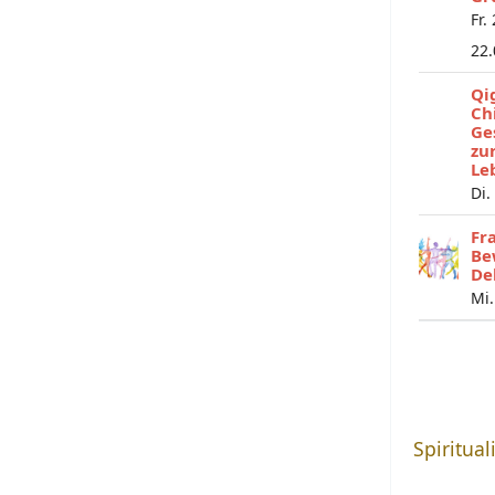
Fr.
22
Qi
Ch
Ge
zu
Le
Di.
Fr
Be
De
Mi.
Spiritual