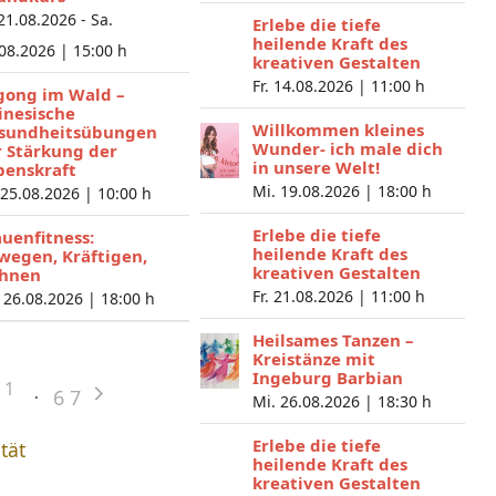
 21.08.2026 - Sa.
Erlebe die tiefe
heilende Kraft des
.08.2026 |
15:00 h
kreativen Gestalten
Fr. 14.08.2026 |
11:00 h
gong im Wald –
inesische
Willkommen kleines
sundheitsübungen
Wunder- ich male dich
r Stärkung der
in unsere Welt!
benskraft
Mi. 19.08.2026 |
18:00 h
 25.08.2026 |
10:00 h
Erlebe die tiefe
auenfitness:
heilende Kraft des
wegen, Kräftigen,
kreativen Gestalten
hnen
Fr. 21.08.2026 |
11:00 h
 26.08.2026 |
18:00 h
Heilsames Tanzen –
Kreistänze mit
Ingeburg Barbian
1
6
7
Mi. 26.08.2026 |
18:30 h
Erlebe die tiefe
ität
heilende Kraft des
kreativen Gestalten