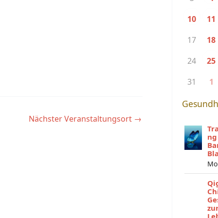
10
11
17
18
24
25
31
1
Gesundh
Nächster Veranstaltungsort
→
Tr
ng
Ba
Bl
Mo
Qi
Ch
Ge
zu
Le