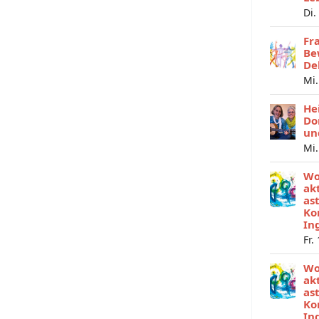
Di.
Fr
Be
De
Mi.
He
Do
un
Mi.
Wo
ak
as
Ko
In
Fr.
Wo
ak
as
Ko
In