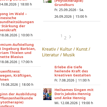
(Phytotherapie)
 14.08.2026 |
18:00 h
Grundkurs
Fr. 25.09.2026 - Sa.
gong im Wald –
26.09.2026 |
15:00 h
inesische
sundheitsübungen
r Stärkung der
benskraft
 18.08.2026 |
10:00 h
1
2
emium-Aufstellung
t Ingeburg Barbian,
Kreativ / Kultur / Kunst /
riam Thielen und
Literatur / Musik
nette Blasius
 18.08.2026 |
17:00 h
Erlebe die tiefe
heilende Kraft des
auenfitness:
kreativen Gestalten
wegen, Kräftigen,
hnen
Fr. 7.08.2026 |
11:00 h
 19.08.2026 |
18:00 h
Heilsames Singen mit
Doris Jakobs-Hennig
ginn der Ausbildung
und Anke Hennig
 Pflanzenheilkunde
hytotherapie)
Mi. 12.08.2026 |
19:00 h
undkurs