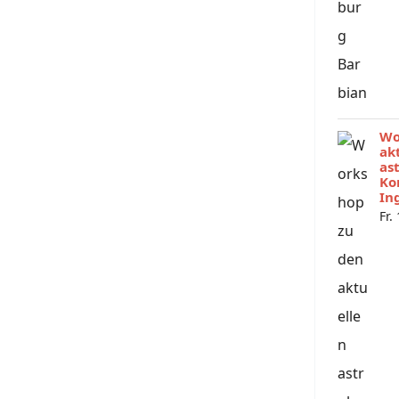
Wo
ak
as
Ko
In
Fr.