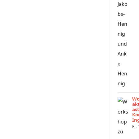
Wo
ak
as
Ko
In
Fr.