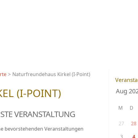
HOME
DER FRAUENMANTEL
rte
Naturfreundehaus Kirkel (I-Point)
Veransta
L (I-POINT)
M
D
STE VERANSTALTUNG
27
28
ne bevorstehenden Veranstaltungen
3
4