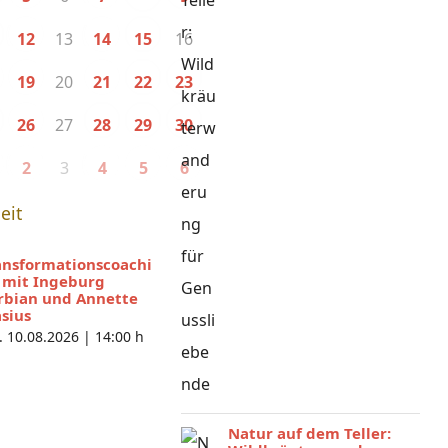
13
16
12
14
15
20
19
21
22
23
27
26
28
29
30
3
2
4
5
6
eit
ansformationscoachi
 mit Ingeburg
rbian und Annette
asius
. 10.08.2026 |
14:00 h
Natur auf dem Teller: