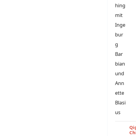
Qi
Ch