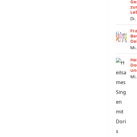
Ge
zu
Le
Di.
Fr
Be
De
Mi.
He
Do
un
Mi.