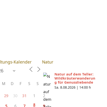
MITFRAUEN ANGEBOTE
INFOS
KONTAKT
ltungs-Kalender
Natur
Natur auf dem Teller:
Wildkräuterwanderun
g für Genussliebende
M
D
F
S
S
Sa. 8.08.2026 |
14:00 h
30
1
2
29
31
8
6
5
7
9