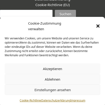
Cookie-Richtlinie (EU)
Suc
Suchen
Cookie-Zustimmung
verwalten
Wir verwenden Cookies, um unsere Website und unseren Service zu
optimieren.Wenn du zustimmst, können wir Daten wie das Surfverhalten
oder eindeutige IDs auf dieser Website verarbeiten. Wenn du deine
Zustimmung nicht erteilst oder zurückziehst, können bestimmte
Merkmale und Funktionen beeinträchtigt werden.
Akzeptieren
Ablehnen
© 2026 Frauenmantel - Frau im Zentrum e.V. | Design -
Einstellungen ansehen
www.cohowe.de
Cookie-Richtlinie
Datenschutzerklärung
Impressum