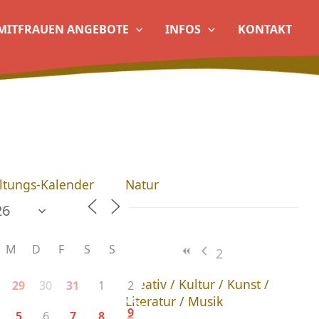
MITFRAUEN ANGEBOTE
INFOS
KONTAKT
ltungs-Kalender
Natur
M
D
F
S
S
2
Kreativ / Kultur / Kunst /
30
1
2
29
31
Literatur / Musik
9
6
5
7
8