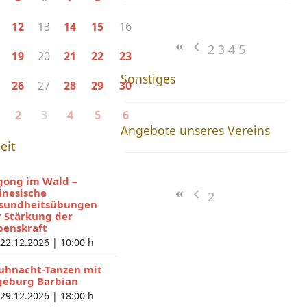
13
16
12
14
15
2
3
4
5
20
19
21
22
23
Sonstiges
27
26
28
29
30
3
2
4
5
6
Angebote unseres Vereins
eit
gong im Wald –
inesische
2
sundheitsübungen
r Stärkung der
benskraft
 22.12.2026 |
10:00 h
uhnacht-Tanzen mit
geburg Barbian
 29.12.2026 |
18:00 h