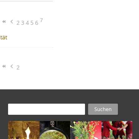
7
2
3
4
5
6
ität
2
Suchen
Suchen