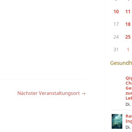
10
11
17
18
24
25
31
1
Gesundh
Qi
Ch
Ge
Nächster Veranstaltungsort
→
zu
Le
Di.
Ra
In
Di.