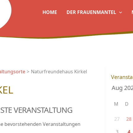
HOME
DER FRAUENMANTEL
altungsorte
Naturfreundehaus Kirkel
Veransta
KEL
M
D
STE VERANSTALTUNG
27
28
ne bevorstehenden Veranstaltungen
3
4