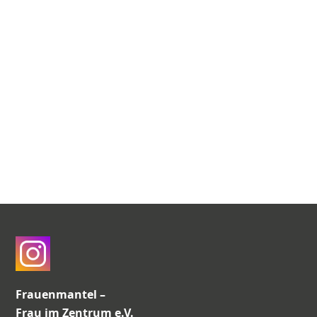
Frauenmantel –
Frau im Zentrum e.V.