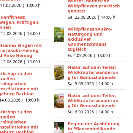
Winter- heimische
 11.08.2026 |
10:00 h
Wildpflanzen praktisch
genutzt
auenfitness:
Sa. 22.08.2026 |
14:00 h
wegen, Kräftigen,
hnen
WildpflanzenApéro-
 12.08.2026 |
18:00 h
Naturgang und
exklusiver
Gaumenschmaus
ilsames Singen mit
zugleich
ris Jakobs-Hennig
d Anke Hennig
Fr. 4.09.2026 |
18:00 h
 12.08.2026 |
19:00 h
Natur auf dem Teller:
Wildkräuterwanderun
rkshop zu den
g für Genussliebende
tuellen
trologischen
Sa. 5.09.2026 |
14:00 h
nstellationen mit
geburg Barbian
Natur auf dem Teller:
 14.08.2026 |
18:00 h
Wildkräuterwanderun
g für Genussliebende
rkshop zu den
So. 6.09.2026 |
14:00 h
tuellen
trologischen
Beginn der Ausbildung
nstellationen mit
in Pflanzenheilkunde
geburg Barbian