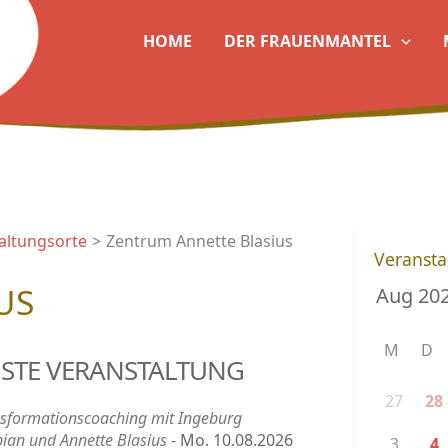
HOME
DER FRAUENMANTEL
altungsorte
Zentrum Annette Blasius
Veransta
US
M
D
STE VERANSTALTUNG
27
28
sformationscoaching mit Ingeburg
ian und Annette Blasius
- Mo. 10.08.2026
3
4