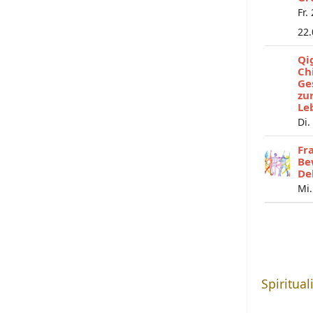
Fr.
22
Qi
Ch
Ge
zu
Le
Di.
Fr
Be
De
Mi.
Spiritual