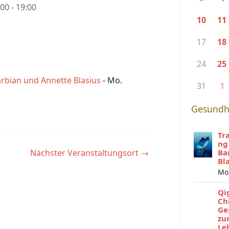
:00 - 19:00
10
11
17
18
24
25
rbian und Annette Blasius
- Mo.
31
1
Gesundh
Tr
ng
Nächster Veranstaltungsort
→
Ba
Bl
Mo
Qi
Ch
Ge
zu
Le