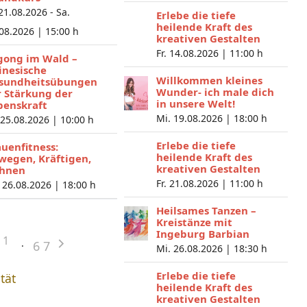
 21.08.2026 - Sa.
Erlebe die tiefe
heilende Kraft des
.08.2026 |
15:00 h
kreativen Gestalten
Fr. 14.08.2026 |
11:00 h
gong im Wald –
inesische
Willkommen kleines
sundheitsübungen
Wunder- ich male dich
r Stärkung der
in unsere Welt!
benskraft
Mi. 19.08.2026 |
18:00 h
 25.08.2026 |
10:00 h
Erlebe die tiefe
auenfitness:
heilende Kraft des
wegen, Kräftigen,
kreativen Gestalten
hnen
Fr. 21.08.2026 |
11:00 h
 26.08.2026 |
18:00 h
Heilsames Tanzen –
Kreistänze mit
Ingeburg Barbian
1
6
7
Mi. 26.08.2026 |
18:30 h
Erlebe die tiefe
ität
heilende Kraft des
kreativen Gestalten