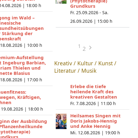
(Phytotherapie)
 14.08.2026 |
18:00 h
Grundkurs
Fr. 25.09.2026 - Sa.
gong im Wald –
26.09.2026 |
15:00 h
inesische
sundheitsübungen
r Stärkung der
benskraft
 18.08.2026 |
10:00 h
1
2
emium-Aufstellung
t Ingeburg Barbian,
Kreativ / Kultur / Kunst /
riam Thielen und
Literatur / Musik
nette Blasius
 18.08.2026 |
17:00 h
Erlebe die tiefe
heilende Kraft des
auenfitness:
kreativen Gestalten
wegen, Kräftigen,
hnen
Fr. 7.08.2026 |
11:00 h
 19.08.2026 |
18:00 h
Heilsames Singen mit
Doris Jakobs-Hennig
ginn der Ausbildung
und Anke Hennig
 Pflanzenheilkunde
hytotherapie)
Mi. 12.08.2026 |
19:00 h
undkurs