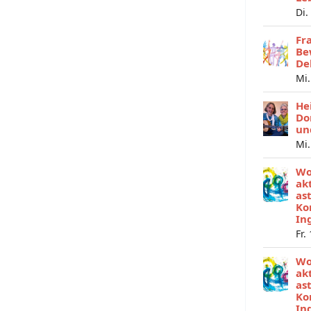
Di.
Fr
Be
De
Mi.
He
Do
un
Mi.
Wo
ak
as
Ko
In
Fr.
Wo
ak
as
Ko
In