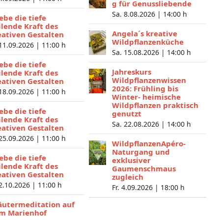
g für Genussliebende
Sa. 8.08.2026 |
14:00 h
lebe die tiefe
ilende Kraft des
Angela´s kreative
eativen Gestalten
Wildpflanzenküche
 11.09.2026 |
11:00 h
Sa. 15.08.2026 |
14:00 h
lebe die tiefe
Jahreskurs
ilende Kraft des
Wildpflanzenwissen
eativen Gestalten
2026: Frühling bis
 18.09.2026 |
11:00 h
Winter- heimische
Wildpflanzen praktisch
lebe die tiefe
genutzt
ilende Kraft des
Sa. 22.08.2026 |
14:00 h
eativen Gestalten
 25.09.2026 |
11:00 h
WildpflanzenApéro-
Naturgang und
lebe die tiefe
exklusiver
ilende Kraft des
Gaumenschmaus
eativen Gestalten
zugleich
 2.10.2026 |
11:00 h
Fr. 4.09.2026 |
18:00 h
äutermeditation auf
m Marienhof