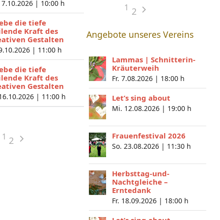
 7.10.2026 |
10:00 h
1
2
lebe die tiefe
ilende Kraft des
Angebote unseres Vereins
eativen Gestalten
 9.10.2026 |
11:00 h
Lammas | Schnitterin-
Kräuterweih
lebe die tiefe
ilende Kraft des
Fr. 7.08.2026 |
18:00 h
eativen Gestalten
 16.10.2026 |
11:00 h
Let’s sing about
Mi. 12.08.2026 |
19:00 h
Frauenfestival 2026
1
2
So. 23.08.2026 |
11:30 h
Herbsttag-und-
Nachtgleiche –
Erntedank
Fr. 18.09.2026 |
18:00 h