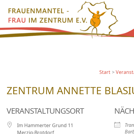
Zum
Inhalt
springen
Start
Veranst
ZENTRUM ANNETTE BLASI
VERANSTALTUNGSORT
NÄCH
Tran
Im Hammerter Grund 11
Barb
Merzig-Brotdorf