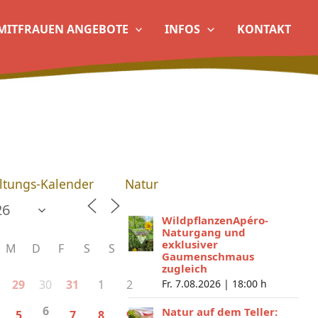
MITFRAUEN ANGEBOTE
INFOS
KONTAKT
ltungs-Kalender
Natur
WildpflanzenApéro-
Naturgang und
exklusiver
M
D
F
S
S
Gaumenschmaus
zugleich
30
1
2
29
31
Fr. 7.08.2026 |
18:00 h
6
Natur auf dem Teller:
5
7
8
9