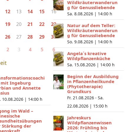
Wildkräuterwanderun
g für Genussliebende
13
16
12
14
15
Sa. 8.08.2026 |
14:00 h
20
19
21
22
23
Natur auf dem Teller:
Wildkräuterwanderun
g für Genussliebende
27
26
28
29
30
So. 9.08.2026 |
14:00 h
3
2
4
5
6
Angela´s kreative
Wildpflanzenküche
eit
Sa. 15.08.2026 |
14:00 h
Beginn der Ausbildung
ansformationscoachi
in Pflanzenheilkunde
 mit Ingeburg
(Phytotherapie)
rbian und Annette
Grundkurs
asius
Fr. 21.08.2026 - Sa.
. 10.08.2026 |
14:00 h
22.08.2026 |
15:00 h
gong im Wald –
inesische
Jahreskurs
sundheitsübungen
Wildpflanzenwissen
r Stärkung der
2026: Frühling bis
benskraft