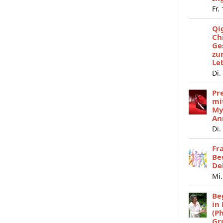
Fr.
Qi
Ch
Ge
zu
Le
Di.
Pr
mi
My
An
Di.
Fr
Be
De
Mi.
Be
in
(P
Gr