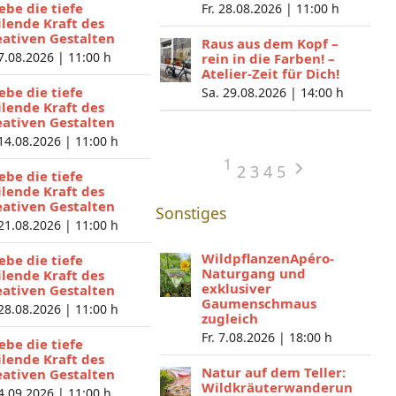
lebe die tiefe
Fr. 28.08.2026 |
11:00 h
ilende Kraft des
eativen Gestalten
Raus aus dem Kopf –
 7.08.2026 |
11:00 h
rein in die Farben! –
Atelier-Zeit für Dich!
lebe die tiefe
Sa. 29.08.2026 |
14:00 h
ilende Kraft des
eativen Gestalten
 14.08.2026 |
11:00 h
1
2
3
4
5
lebe die tiefe
ilende Kraft des
eativen Gestalten
Sonstiges
 21.08.2026 |
11:00 h
WildpflanzenApéro-
lebe die tiefe
Naturgang und
ilende Kraft des
exklusiver
eativen Gestalten
Gaumenschmaus
 28.08.2026 |
11:00 h
zugleich
Fr. 7.08.2026 |
18:00 h
lebe die tiefe
ilende Kraft des
Natur auf dem Teller:
eativen Gestalten
Wildkräuterwanderun
 4.09.2026 |
11:00 h