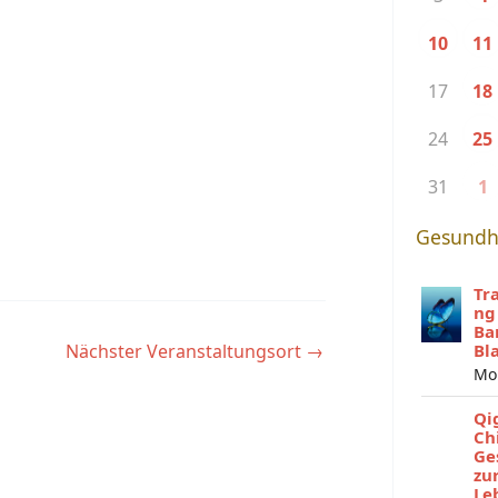
10
11
17
18
24
25
31
1
Gesundh
Tr
ng
Ba
Nächster Veranstaltungsort
→
Bl
Mo
Qi
Ch
Ge
zu
Le