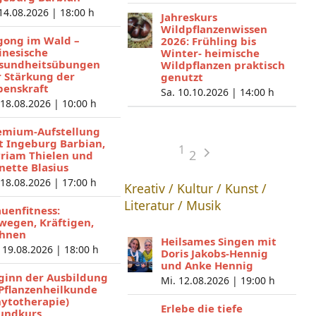
 14.08.2026 |
18:00 h
Jahreskurs
Wildpflanzenwissen
gong im Wald –
2026: Frühling bis
inesische
Winter- heimische
sundheitsübungen
Wildpflanzen praktisch
r Stärkung der
genutzt
benskraft
Sa. 10.10.2026 |
14:00 h
 18.08.2026 |
10:00 h
emium-Aufstellung
t Ingeburg Barbian,
1
2
riam Thielen und
nette Blasius
 18.08.2026 |
17:00 h
Kreativ / Kultur / Kunst /
Literatur / Musik
auenfitness:
wegen, Kräftigen,
hnen
Heilsames Singen mit
 19.08.2026 |
18:00 h
Doris Jakobs-Hennig
und Anke Hennig
ginn der Ausbildung
Mi. 12.08.2026 |
19:00 h
 Pflanzenheilkunde
hytotherapie)
Erlebe die tiefe
undkurs