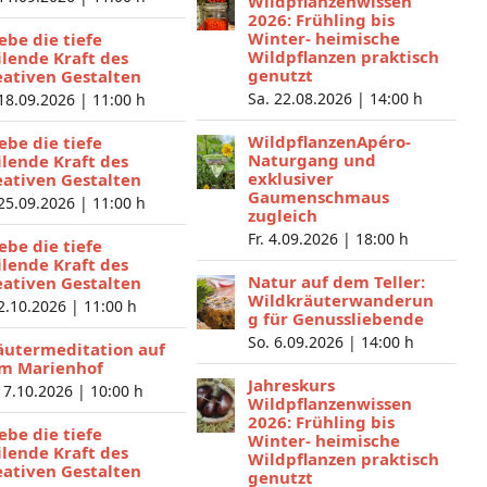
Wildpflanzenwissen
2026: Frühling bis
Winter- heimische
lebe die tiefe
Wildpflanzen praktisch
ilende Kraft des
genutzt
eativen Gestalten
Sa. 22.08.2026 |
14:00 h
 18.09.2026 |
11:00 h
WildpflanzenApéro-
lebe die tiefe
Naturgang und
ilende Kraft des
exklusiver
eativen Gestalten
Gaumenschmaus
 25.09.2026 |
11:00 h
zugleich
Fr. 4.09.2026 |
18:00 h
lebe die tiefe
ilende Kraft des
Natur auf dem Teller:
eativen Gestalten
Wildkräuterwanderun
 2.10.2026 |
11:00 h
g für Genussliebende
So. 6.09.2026 |
14:00 h
äutermeditation auf
m Marienhof
Jahreskurs
 7.10.2026 |
10:00 h
Wildpflanzenwissen
2026: Frühling bis
lebe die tiefe
Winter- heimische
ilende Kraft des
Wildpflanzen praktisch
eativen Gestalten
genutzt