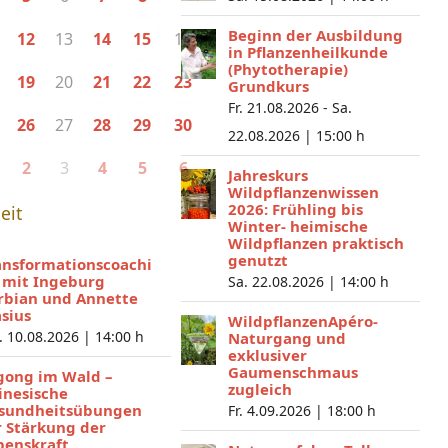
Beginn der Ausbildung
13
16
12
14
15
in Pflanzenheilkunde
(Phytotherapie)
20
19
21
22
23
Grundkurs
Fr. 21.08.2026 - Sa.
27
26
28
29
30
22.08.2026 |
15:00 h
3
2
4
5
6
Jahreskurs
Wildpflanzenwissen
2026: Frühling bis
eit
Winter- heimische
Wildpflanzen praktisch
genutzt
ansformationscoachi
 mit Ingeburg
Sa. 22.08.2026 |
14:00 h
rbian und Annette
asius
WildpflanzenApéro-
. 10.08.2026 |
14:00 h
Naturgang und
exklusiver
Gaumenschmaus
gong im Wald –
zugleich
inesische
sundheitsübungen
Fr. 4.09.2026 |
18:00 h
r Stärkung der
benskraft