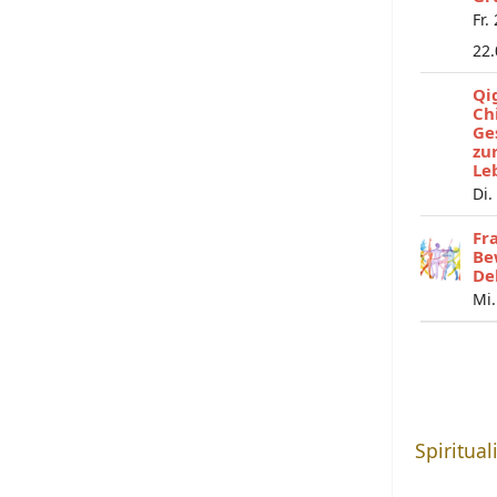
Fr.
22
Qi
Ch
Ge
zu
Le
Di.
Fr
Be
De
Mi.
Spiritual