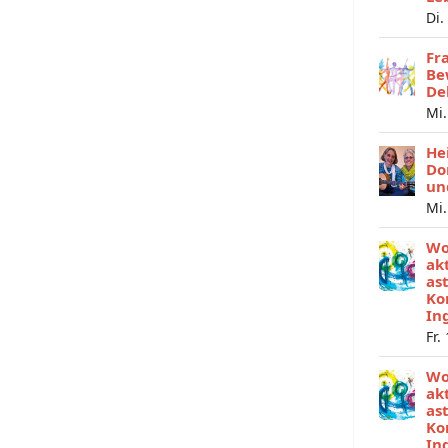
Di.
Fr
Be
De
Mi.
He
Do
un
Mi.
Wo
ak
as
Ko
In
Fr.
Wo
ak
as
Ko
In