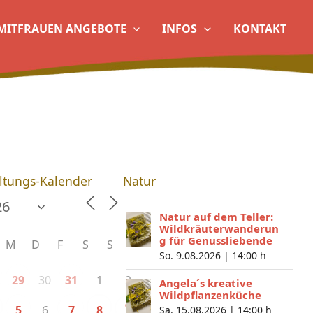
MITFRAUEN ANGEBOTE
INFOS
KONTAKT
ltungs-Kalender
Natur
Natur auf dem Teller:
Wildkräuterwanderun
g für Genussliebende
M
D
F
S
S
So. 9.08.2026 |
14:00 h
30
1
2
29
31
Angela´s kreative
Wildpflanzenküche
9
6
5
7
8
Sa. 15.08.2026 |
14:00 h