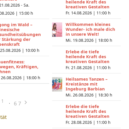
heilende Kraft des
 21.08.2026 - Sa.
kreativen Gestalten
Fr. 14.08.2026 |
11:00 h
.08.2026 |
15:00 h
Willkommen kleines
gong im Wald –
Wunder- ich male dich
inesische
in unsere Welt!
sundheitsübungen
r Stärkung der
Mi. 19.08.2026 |
18:00 h
benskraft
 25.08.2026 |
10:00 h
Erlebe die tiefe
heilende Kraft des
kreativen Gestalten
auenfitness:
wegen, Kräftigen,
Fr. 21.08.2026 |
11:00 h
hnen
 26.08.2026 |
18:00 h
Heilsames Tanzen –
Kreistänze mit
Ingeburg Barbian
Mi. 26.08.2026 |
18:30 h
1
6
7
Erlebe die tiefe
heilende Kraft des
kreativen Gestalten
ität
Fr. 28.08.2026 |
11:00 h