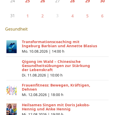
24
27
25
26
28
29
30
31
3
1
2
4
5
6
Gesundheit
Transformationscoaching mit
Ingeburg Barbian und Annette Blasius
Mo. 10.08.2026 |
14:00 h
Qigong im Wald – Chinesische
Gesundheitsübungen zur Stärkung
der Lebenskraft
Di. 11.08.2026 |
10:00 h
Frauenfitness: Bewegen, Kräftigen,
Dehnen
Mi. 12.08.2026 |
18:00 h
Heilsames Singen mit Doris Jakobs-
Hennig und Anke Hennig
Mi. 12.08.2026 |
19:00 h