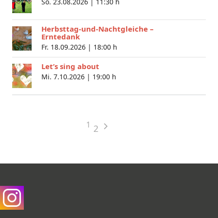
So. 23.08.2026 |
11:30 h
Herbsttag-und-Nachtgleiche –
Erntedank
Fr. 18.09.2026 |
18:00 h
Let’s sing about
Mi. 7.10.2026 |
19:00 h
1
2