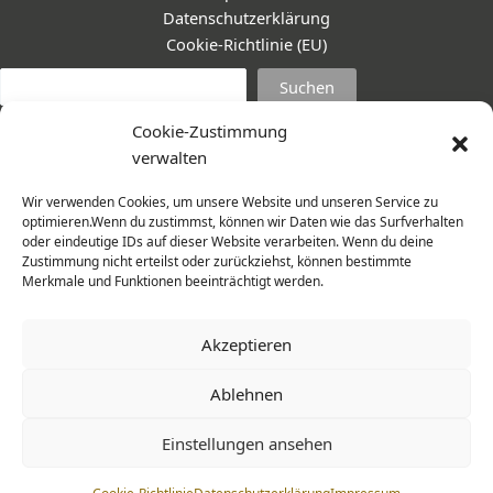
Datenschutzerklärung
Cookie-Richtlinie (EU)
Suc
Suchen
Cookie-Zustimmung
verwalten
Wir verwenden Cookies, um unsere Website und unseren Service zu
optimieren.Wenn du zustimmst, können wir Daten wie das Surfverhalten
oder eindeutige IDs auf dieser Website verarbeiten. Wenn du deine
Zustimmung nicht erteilst oder zurückziehst, können bestimmte
Merkmale und Funktionen beeinträchtigt werden.
Akzeptieren
Ablehnen
© 2026 Frauenmantel - Frau im Zentrum e.V. | Design -
Einstellungen ansehen
www.cohowe.de