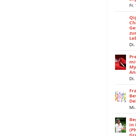
Fr.
Qi
Ch
Ge
zu
Le
Di.
Pr
mi
My
An
Di.
Fr
Be
De
Mi.
Be
in
(P
Gr