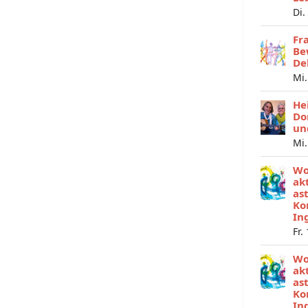
Di.
Fr
Be
De
Mi.
He
Do
un
Mi.
Wo
ak
as
Ko
In
Fr.
Wo
ak
as
Ko
In