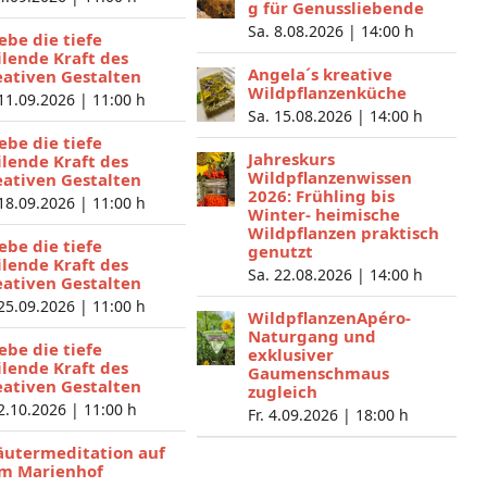
g für Genussliebende
Sa. 8.08.2026 |
14:00 h
lebe die tiefe
ilende Kraft des
Angela´s kreative
eativen Gestalten
Wildpflanzenküche
 11.09.2026 |
11:00 h
Sa. 15.08.2026 |
14:00 h
lebe die tiefe
Jahreskurs
ilende Kraft des
Wildpflanzenwissen
eativen Gestalten
2026: Frühling bis
 18.09.2026 |
11:00 h
Winter- heimische
Wildpflanzen praktisch
lebe die tiefe
genutzt
ilende Kraft des
Sa. 22.08.2026 |
14:00 h
eativen Gestalten
 25.09.2026 |
11:00 h
WildpflanzenApéro-
Naturgang und
lebe die tiefe
exklusiver
ilende Kraft des
Gaumenschmaus
eativen Gestalten
zugleich
 2.10.2026 |
11:00 h
Fr. 4.09.2026 |
18:00 h
äutermeditation auf
m Marienhof