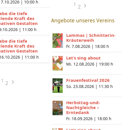
 7.10.2026 |
10:00 h
1
2
lebe die tiefe
ilende Kraft des
Angebote unseres Vereins
eativen Gestalten
 9.10.2026 |
11:00 h
Lammas | Schnitterin-
Kräuterweih
lebe die tiefe
ilende Kraft des
Fr. 7.08.2026 |
18:00 h
eativen Gestalten
 16.10.2026 |
11:00 h
Let’s sing about
Mi. 12.08.2026 |
19:00 h
Frauenfestival 2026
1
2
So. 23.08.2026 |
11:30 h
Herbsttag-und-
Nachtgleiche –
Erntedank
Fr. 18.09.2026 |
18:00 h