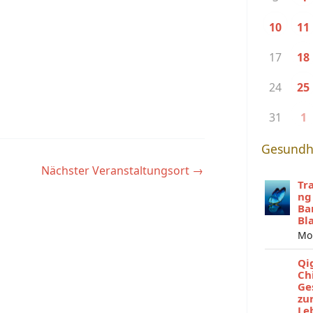
10
11
17
18
24
25
31
1
Gesundh
Nächster Veranstaltungsort
→
Tr
ng
Ba
Bl
Mo
Qi
Ch
Ge
zu
Le