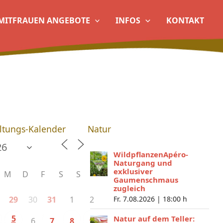
MITFRAUEN ANGEBOTE
INFOS
KONTAKT
ltungs-Kalender
Natur
WildpflanzenApéro-
Naturgang und
exklusiver
M
D
F
S
S
Gaumenschmaus
zugleich
30
1
2
29
31
Fr. 7.08.2026 |
18:00 h
5
Natur auf dem Teller:
6
7
8
9