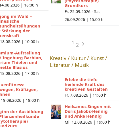
(Phytotherapie)
 14.08.2026 |
18:00 h
Grundkurs
Fr. 25.09.2026 - Sa.
gong im Wald –
26.09.2026 |
15:00 h
inesische
sundheitsübungen
r Stärkung der
benskraft
 18.08.2026 |
10:00 h
1
2
emium-Aufstellung
t Ingeburg Barbian,
Kreativ / Kultur / Kunst /
riam Thielen und
Literatur / Musik
nette Blasius
 18.08.2026 |
17:00 h
Erlebe die tiefe
heilende Kraft des
auenfitness:
kreativen Gestalten
wegen, Kräftigen,
hnen
Fr. 7.08.2026 |
11:00 h
 19.08.2026 |
18:00 h
Heilsames Singen mit
Doris Jakobs-Hennig
ginn der Ausbildung
und Anke Hennig
 Pflanzenheilkunde
hytotherapie)
Mi. 12.08.2026 |
19:00 h
undkurs