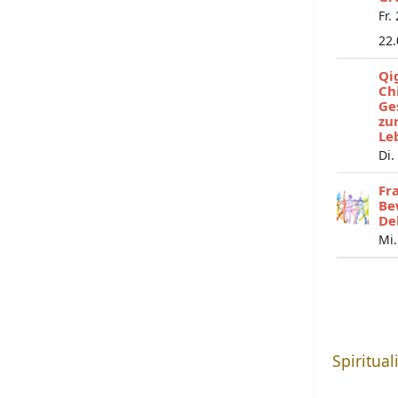
Fr.
22
Qi
Ch
Ge
zu
Le
Di.
Fr
Be
De
Mi.
Spiritual