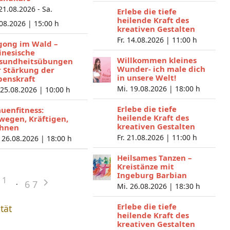
 21.08.2026 - Sa.
Erlebe die tiefe
heilende Kraft des
.08.2026 |
15:00 h
kreativen Gestalten
Fr. 14.08.2026 |
11:00 h
gong im Wald –
inesische
Willkommen kleines
sundheitsübungen
Wunder- ich male dich
r Stärkung der
in unsere Welt!
benskraft
Mi. 19.08.2026 |
18:00 h
 25.08.2026 |
10:00 h
Erlebe die tiefe
auenfitness:
heilende Kraft des
wegen, Kräftigen,
kreativen Gestalten
hnen
Fr. 21.08.2026 |
11:00 h
 26.08.2026 |
18:00 h
Heilsames Tanzen –
Kreistänze mit
Ingeburg Barbian
1
6
7
Mi. 26.08.2026 |
18:30 h
Erlebe die tiefe
ität
heilende Kraft des
kreativen Gestalten