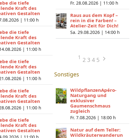
lebe die tiefe
Fr. 28.08.2026 |
11:00 h
ilende Kraft des
eativen Gestalten
Raus aus dem Kopf –
 7.08.2026 |
11:00 h
rein in die Farben! –
Atelier-Zeit für Dich!
lebe die tiefe
Sa. 29.08.2026 |
14:00 h
ilende Kraft des
eativen Gestalten
 14.08.2026 |
11:00 h
1
2
3
4
5
lebe die tiefe
ilende Kraft des
eativen Gestalten
Sonstiges
 21.08.2026 |
11:00 h
WildpflanzenApéro-
lebe die tiefe
Naturgang und
ilende Kraft des
exklusiver
eativen Gestalten
Gaumenschmaus
 28.08.2026 |
11:00 h
zugleich
Fr. 7.08.2026 |
18:00 h
lebe die tiefe
ilende Kraft des
Natur auf dem Teller:
eativen Gestalten
Wildkräuterwanderun
 4.09.2026 |
11:00 h