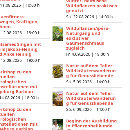
Winter- heimische
 11.08.2026 |
10:00 h
Wildpflanzen praktisch
genutzt
auenfitness:
Sa. 22.08.2026 |
14:00 h
wegen, Kräftigen,
hnen
WildpflanzenApéro-
 12.08.2026 |
18:00 h
Naturgang und
exklusiver
Gaumenschmaus
ilsames Singen mit
zugleich
ris Jakobs-Hennig
d Anke Hennig
Fr. 4.09.2026 |
18:00 h
 12.08.2026 |
19:00 h
Natur auf dem Teller:
Wildkräuterwanderun
rkshop zu den
g für Genussliebende
tuellen
trologischen
Sa. 5.09.2026 |
14:00 h
nstellationen mit
geburg Barbian
Natur auf dem Teller:
 14.08.2026 |
18:00 h
Wildkräuterwanderun
g für Genussliebende
rkshop zu den
So. 6.09.2026 |
14:00 h
tuellen
trologischen
Beginn der Ausbildung
nstellationen mit
in Pflanzenheilkunde
geburg Barbian