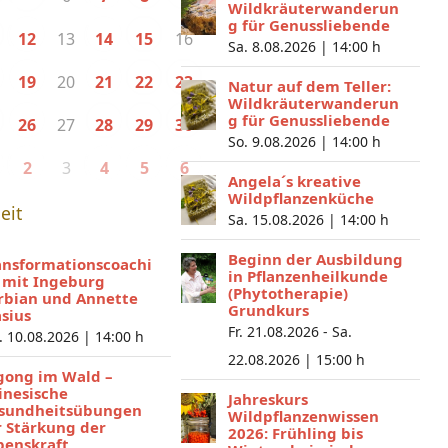
Wildkräuterwanderun
g für Genussliebende
13
16
12
14
15
Sa. 8.08.2026 |
14:00 h
20
19
21
22
23
Natur auf dem Teller:
Wildkräuterwanderun
g für Genussliebende
27
26
28
29
30
So. 9.08.2026 |
14:00 h
3
2
4
5
6
Angela´s kreative
Wildpflanzenküche
eit
Sa. 15.08.2026 |
14:00 h
Beginn der Ausbildung
ansformationscoachi
in Pflanzenheilkunde
 mit Ingeburg
(Phytotherapie)
rbian und Annette
Grundkurs
asius
Fr. 21.08.2026 - Sa.
. 10.08.2026 |
14:00 h
22.08.2026 |
15:00 h
gong im Wald –
inesische
Jahreskurs
sundheitsübungen
Wildpflanzenwissen
r Stärkung der
2026: Frühling bis
benskraft