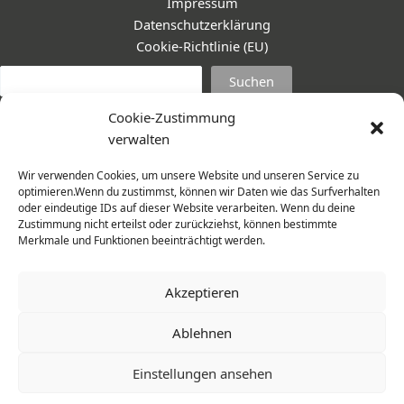
Impressum
Datenschutzerklärung
Cookie-Richtlinie (EU)
Suc
Suchen
Cookie-Zustimmung
verwalten
Wir verwenden Cookies, um unsere Website und unseren Service zu
optimieren.Wenn du zustimmst, können wir Daten wie das Surfverhalten
oder eindeutige IDs auf dieser Website verarbeiten. Wenn du deine
Zustimmung nicht erteilst oder zurückziehst, können bestimmte
Merkmale und Funktionen beeinträchtigt werden.
Akzeptieren
Ablehnen
© 2026 Frauenmantel - Frau im Zentrum e.V. | Design -
Einstellungen ansehen
www.cohowe.de