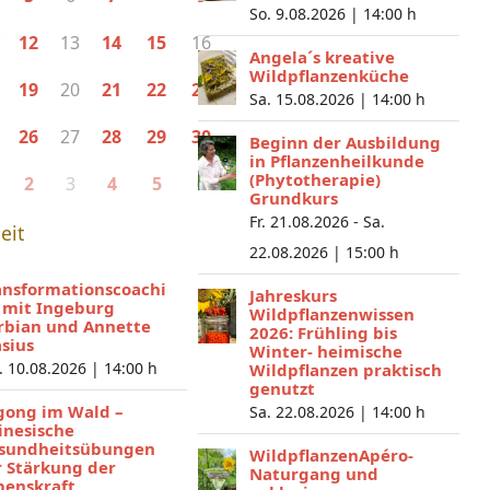
So. 9.08.2026 |
14:00 h
13
16
12
14
15
Angela´s kreative
Wildpflanzenküche
20
19
21
22
23
Sa. 15.08.2026 |
14:00 h
27
26
28
29
30
Beginn der Ausbildung
in Pflanzenheilkunde
(Phytotherapie)
3
2
4
5
6
Grundkurs
Fr. 21.08.2026 - Sa.
eit
22.08.2026 |
15:00 h
ansformationscoachi
Jahreskurs
 mit Ingeburg
Wildpflanzenwissen
rbian und Annette
2026: Frühling bis
asius
Winter- heimische
. 10.08.2026 |
14:00 h
Wildpflanzen praktisch
genutzt
gong im Wald –
Sa. 22.08.2026 |
14:00 h
inesische
sundheitsübungen
WildpflanzenApéro-
r Stärkung der
Naturgang und
benskraft