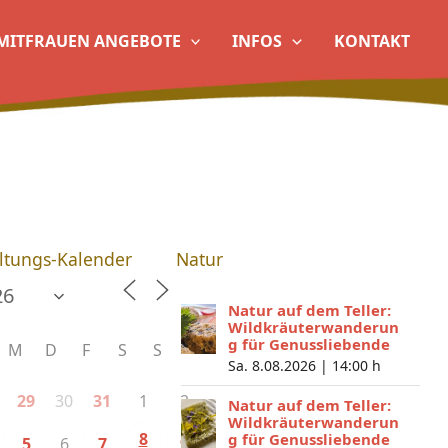
MITFRAUEN ANGEBOTE
INFOS
KONTAKT
ltungs-Kalender
Natur
Natur auf dem Teller:
Wildkräuterwanderun
g für Genussliebende
M
D
F
S
S
Sa. 8.08.2026 |
14:00 h
30
1
2
29
31
Natur auf dem Teller:
Wildkräuterwanderun
8
g für Genussliebende
6
5
7
9