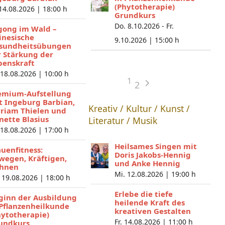
(Phytotherapie)
 14.08.2026 |
18:00 h
Grundkurs
Do. 8.10.2026 - Fr.
gong im Wald –
inesische
9.10.2026 |
15:00 h
sundheitsübungen
r Stärkung der
benskraft
 18.08.2026 |
10:00 h
1
2
emium-Aufstellung
t Ingeburg Barbian,
Kreativ / Kultur / Kunst /
riam Thielen und
nette Blasius
Literatur / Musik
 18.08.2026 |
17:00 h
Heilsames Singen mit
auenfitness:
Doris Jakobs-Hennig
wegen, Kräftigen,
und Anke Hennig
hnen
Mi. 12.08.2026 |
19:00 h
 19.08.2026 |
18:00 h
Erlebe die tiefe
ginn der Ausbildung
heilende Kraft des
 Pflanzenheilkunde
kreativen Gestalten
hytotherapie)
Fr. 14.08.2026 |
11:00 h
undkurs