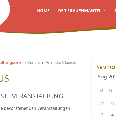
HOME
DER FRAUENMANTEL
altungsorte
Zentrum Annette Blasius
Veransta
US
M
D
STE VERANSTALTUNG
27
28
ne bevorstehenden Veranstaltungen
3
4