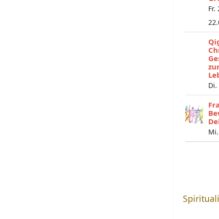
Fr.
22
Qi
Ch
Ge
zu
Le
Di.
Fr
Be
De
Mi.
Spiritual