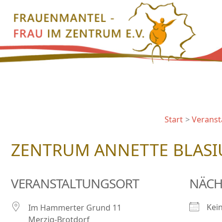
Zum
Inhalt
springen
Start
Veranst
ZENTRUM ANNETTE BLASI
VERANSTALTUNGSORT
NÄCH
Kei
Im Hammerter Grund 11
Merzig-Brotdorf