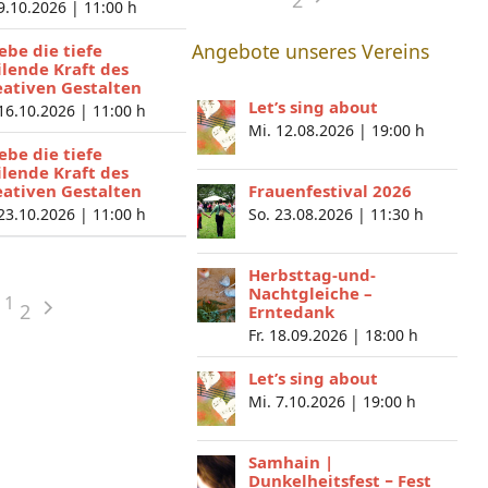
2
 9.10.2026 |
11:00 h
Angebote unseres Vereins
lebe die tiefe
ilende Kraft des
eativen Gestalten
Let’s sing about
 16.10.2026 |
11:00 h
Mi. 12.08.2026 |
19:00 h
lebe die tiefe
ilende Kraft des
eativen Gestalten
Frauenfestival 2026
 23.10.2026 |
11:00 h
So. 23.08.2026 |
11:30 h
Herbsttag-und-
Nachtgleiche –
1
2
Erntedank
Fr. 18.09.2026 |
18:00 h
Let’s sing about
Mi. 7.10.2026 |
19:00 h
Samhain |
Dunkelheitsfest − Fest