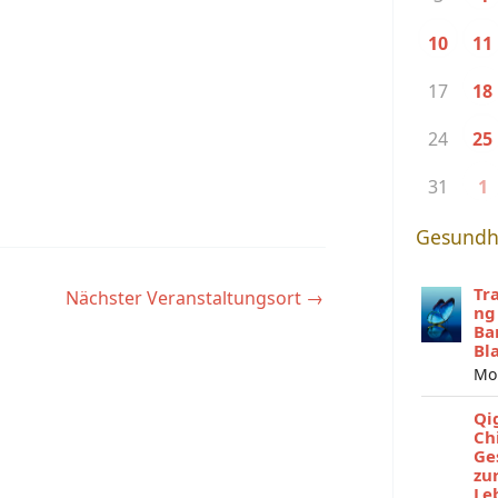
10
11
17
18
24
25
31
1
Gesundh
Tr
Nächster Veranstaltungsort
→
ng
Ba
Bl
Mo
Qi
Ch
Ge
zu
Le