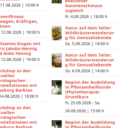
exklusiver
 11.08.2026 |
10:00 h
Gaumenschmaus
zugleich
auenfitness:
Fr. 4.09.2026 |
18:00 h
wegen, Kräftigen,
hnen
Natur auf dem Teller:
 12.08.2026 |
18:00 h
Wildkräuterwanderun
g für Genussliebende
ilsames Singen mit
Sa. 5.09.2026 |
14:00 h
ris Jakobs-Hennig
d Anke Hennig
Natur auf dem Teller:
 12.08.2026 |
19:00 h
Wildkräuterwanderun
g für Genussliebende
rkshop zu den
So. 6.09.2026 |
14:00 h
tuellen
trologischen
Beginn der Ausbildung
nstellationen mit
in Pflanzenheilkunde
geburg Barbian
(Phytotherapie)
 14.08.2026 |
18:00 h
Grundkurs
Fr. 25.09.2026 - Sa.
rkshop zu den
26.09.2026 |
15:00 h
tuellen
trologischen
nstellationen mit
Beginn der Ausbildung
geburg Barbian
in Pflanzenheilkunde