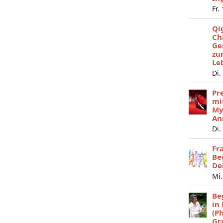
Fr.
Qi
Ch
Ge
zu
Le
Di.
Pr
mi
My
An
Di.
Fr
Be
De
Mi.
Be
in
(P
Gr