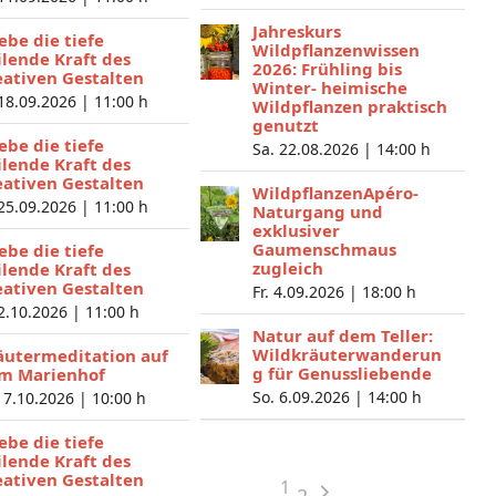
Jahreskurs
lebe die tiefe
Wildpflanzenwissen
ilende Kraft des
2026: Frühling bis
eativen Gestalten
Winter- heimische
 18.09.2026 |
11:00 h
Wildpflanzen praktisch
genutzt
lebe die tiefe
Sa. 22.08.2026 |
14:00 h
ilende Kraft des
eativen Gestalten
WildpflanzenApéro-
 25.09.2026 |
11:00 h
Naturgang und
exklusiver
Gaumenschmaus
lebe die tiefe
zugleich
ilende Kraft des
eativen Gestalten
Fr. 4.09.2026 |
18:00 h
 2.10.2026 |
11:00 h
Natur auf dem Teller:
Wildkräuterwanderun
äutermeditation auf
g für Genussliebende
m Marienhof
So. 6.09.2026 |
14:00 h
 7.10.2026 |
10:00 h
lebe die tiefe
ilende Kraft des
eativen Gestalten
1