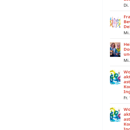
Di.
Fr
Be
De
Mi.
He
Do
un
Mi.
Wo
ak
as
Ko
In
Fr.
Wo
ak
as
Ko
In