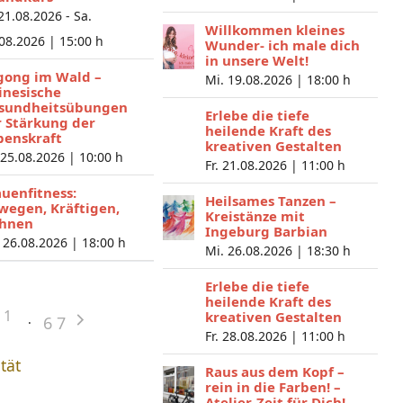
 21.08.2026 - Sa.
Willkommen kleines
.08.2026 |
15:00 h
Wunder- ich male dich
in unsere Welt!
gong im Wald –
Mi. 19.08.2026 |
18:00 h
inesische
sundheitsübungen
Erlebe die tiefe
r Stärkung der
heilende Kraft des
benskraft
kreativen Gestalten
 25.08.2026 |
10:00 h
Fr. 21.08.2026 |
11:00 h
auenfitness:
Heilsames Tanzen –
wegen, Kräftigen,
Kreistänze mit
hnen
Ingeburg Barbian
 26.08.2026 |
18:00 h
Mi. 26.08.2026 |
18:30 h
Erlebe die tiefe
heilende Kraft des
1
kreativen Gestalten
6
7
Fr. 28.08.2026 |
11:00 h
ität
Raus aus dem Kopf –
rein in die Farben! –
Atelier-Zeit für Dich!