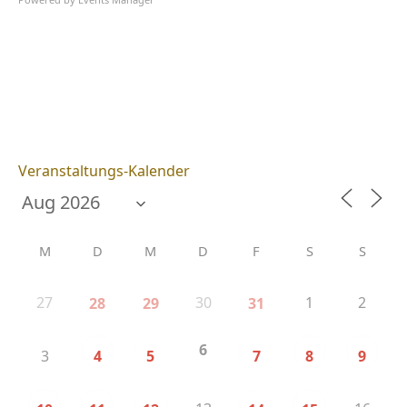
Veranstaltungs-Kalender
M
D
M
D
F
S
S
27
30
1
2
28
29
31
6
3
4
5
7
8
9