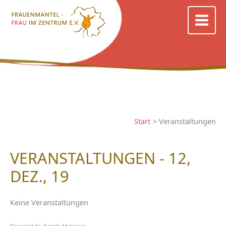
Zum
Inhalt
springen
Start
Veranstaltungen
VERANSTALTUNGEN - 12,
DEZ., 19
Keine Veranstaltungen
Powered by
Events Manager