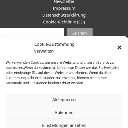
Newsletter
Impressum
Datenschutzerklärung
Cookie-Richtlinie (EU)
Suc
Suchen
Cookie-Zustimmung
verwalten
Wir verwenden Cookies, um unsere Website und unseren Service zu
optimieren.Wenn du zustimmst, können wir Daten wie das Surfverhalten
oder eindeutige IDs auf dieser Website verarbeiten. Wenn du deine
Zustimmung nicht erteilst oder zurückziehst, können bestimmte
Merkmale und Funktionen beeinträchtigt werden.
Akzeptieren
Ablehnen
© 2026 Frauenmantel - Frau im Zentrum e.V. | Design -
Einstellungen ansehen
www.cohowe.de