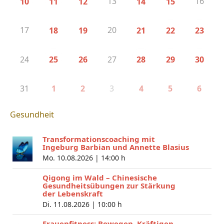
13
16
10
11
12
14
15
17
20
18
19
21
22
23
24
27
25
26
28
29
30
31
3
1
2
4
5
6
Gesundheit
Transformationscoaching mit
Ingeburg Barbian und Annette Blasius
Mo. 10.08.2026 |
14:00 h
Qigong im Wald – Chinesische
Gesundheitsübungen zur Stärkung
der Lebenskraft
Di. 11.08.2026 |
10:00 h
Frauenfitness: Bewegen, Kräftigen,