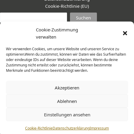
Cookie-Richtlinie (EU)
Suc
Suchen
Cookie-Zustimmung
verwalten
Wir verwenden Cookies, um unsere Website und unseren Service zu
optimieren.Wenn du zustimmst, können wir Daten wie das Surfverhalten
oder eindeutige IDs auf dieser Website verarbeiten. Wenn du deine
Zustimmung nicht erteilst oder zurückziehst, können bestimmte
Merkmale und Funktionen beeinträchtigt werden.
Akzeptieren
Ablehnen
© 2026 Frauenmantel - Frau im Zentrum e.V. | Design -
Einstellungen ansehen
www.cohowe.de
Cookie-Richtlinie
Datenschutzerklärung
Impressum