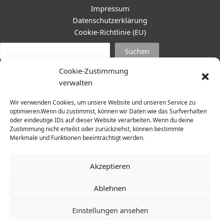
Impressum
Datenschutzerklärung
Cookie-Richtlinie (EU)
Suc
Suchen
Cookie-Zustimmung
verwalten
Wir verwenden Cookies, um unsere Website und unseren Service zu
optimieren.Wenn du zustimmst, können wir Daten wie das Surfverhalten
oder eindeutige IDs auf dieser Website verarbeiten. Wenn du deine
Zustimmung nicht erteilst oder zurückziehst, können bestimmte
Merkmale und Funktionen beeinträchtigt werden.
Akzeptieren
Ablehnen
© 2026 Frauenmantel - Frau im Zentrum e.V. | Design -
Einstellungen ansehen
www.cohowe.de