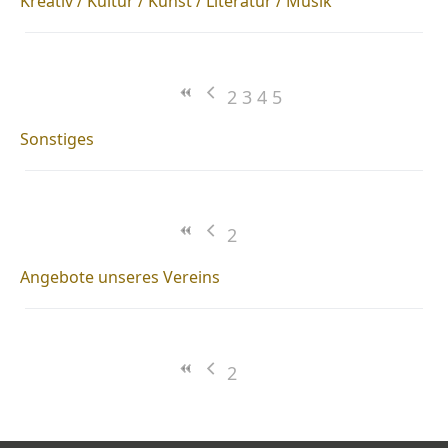
Kreativ / Kultur / Kunst / Literatur / Musik
2
3
4
5
Sonstiges
2
Angebote unseres Vereins
2