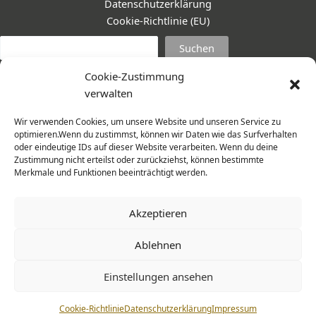
Datenschutzerklärung
Cookie-Richtlinie (EU)
Suc
Suchen
Cookie-Zustimmung
verwalten
Wir verwenden Cookies, um unsere Website und unseren Service zu
optimieren.Wenn du zustimmst, können wir Daten wie das Surfverhalten
oder eindeutige IDs auf dieser Website verarbeiten. Wenn du deine
Zustimmung nicht erteilst oder zurückziehst, können bestimmte
Merkmale und Funktionen beeinträchtigt werden.
Akzeptieren
Ablehnen
© 2026 Frauenmantel - Frau im Zentrum e.V. | Design -
Einstellungen ansehen
www.cohowe.de
Cookie-Richtlinie
Datenschutzerklärung
Impressum