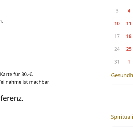
3
4
n.
10
11
17
18
24
25
31
1
arte für 80.-€.
Gesundh
 Teilnahme ist machbar.
ferenz.
Spiritual