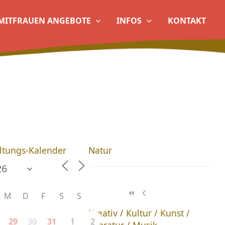
MITFRAUEN ANGEBOTE
INFOS
KONTAKT
ltungs-Kalender
Natur
M
D
F
S
S
Kreativ / Kultur / Kunst /
30
1
2
29
31