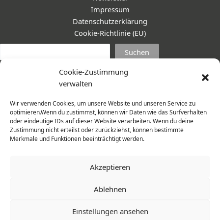
Impressum
Datenschutzerklärung
Cookie-Richtlinie (EU)
Suc
Suchen
Cookie-Zustimmung
verwalten
Wir verwenden Cookies, um unsere Website und unseren Service zu
optimieren.Wenn du zustimmst, können wir Daten wie das Surfverhalten
oder eindeutige IDs auf dieser Website verarbeiten. Wenn du deine
Zustimmung nicht erteilst oder zurückziehst, können bestimmte
Merkmale und Funktionen beeinträchtigt werden.
Akzeptieren
Ablehnen
© 2026 Frauenmantel - Frau im Zentrum e.V. | Design -
Einstellungen ansehen
www.cohowe.de