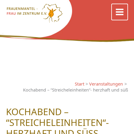
Zum
Inhalt
springen
Start
Veranstaltungen
Kochabend – “Streicheleinheiten“- herzhaft und süß
KOCHABEND –
“STREICHELEINHEITEN“-
HERZHAFT UND SÜSS