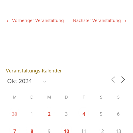
←
Vorheriger Veranstaltung
Nächster Veranstaltung
→
Veranstaltungs-Kalender
M
D
M
D
F
S
S
1
3
5
6
30
2
4
9
11
12
13
7
8
10